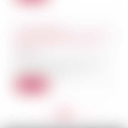
La CNIL publie 8
recommandations pour renforcer
la protection des mineurs en
ligne
06/07/2021
Massivement présents en ligne,
les mineurs doivent pouvoir
bénéficier d’une p...
Lire la suite
<<
<
...
181
182
183
184
185
186
187
...
>
>>