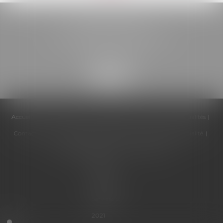
BELOU AVOCATS
85, boulevard Léon Gambetta
46000 CAHORS
Accueil
Cabinet
Équipe
Compétences
Honoraires
Actualités
Contactez-nous
Politique de cookies
Politique de confidentialité
Mentions légales
Plan du site
Articles
Septeo
Digital &
Services ©
2021