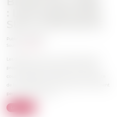
BLANC EN LIGNE
: LES QUESTIONS
SUR LA RETRAITE
Publié le :
08/07/2021
Source :
www.efl.fr
Les débats tumultueux en 2019 à propos du
projet de réforme du système des retraites à
coup de batailles de chiffres ont rendu compte
de la complexité du sujet. Mais pas sûr qu’ils aient
permis d’y voir plus clair...
Lire la suite