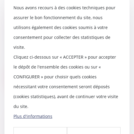
Nous avons recours à des cookies techniques pour
assurer le bon fonctionnement du site, nous
La Fédération Française du
Bâtiment alerte sur la flambée
utilisons également des cookies soumis à votre
des prix des matériaux qui
consentement pour collecter des statistiques de
menace la relance du secteur
visite.
08/07/2021
La FFB a mis en garde mardi
Cliquez ci-dessous sur « ACCEPTER » pour accepter
contre la menace que
le dépôt de l'ensemble des cookies ou sur «
constituent la pénurie et la...
CONFIGURER » pour choisir quels cookies
Lire la suite
nécessitant votre consentement seront déposés
(cookies statistiques), avant de continuer votre visite
du site.
Copropriété : la constatation de
Plus d'informations
l’inexistence d’un lot transitoire
attendra