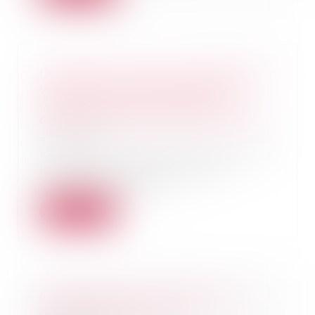
Du délai pour agir en dénégation
du droit au statut des baux
commerciaux en raison d’un
défaut d’immatriculation au RCS
23/05/2023
En 2010, une personne achète un
local donné à bail à usage
commercial depuis...
Lire la suite
Consentement à l’adoption et
délai de rétractation