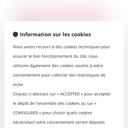
Les conditions d’application du
« DMA » encadrant les pratiques
des géants du numérique sont
précisées
Information sur les cookies
25/05/2023
La Commission européenne
Nous avons recours à des cookies techniques pour
précise les conditions
d’application du règlement di...
assurer le bon fonctionnement du site, nous
Lire la suite
utilisons également des cookies soumis à votre
consentement pour collecter des statistiques de
visite.
Cliquez ci-dessous sur « ACCEPTER » pour accepter
Acquisition de la clause de
le dépôt de l'ensemble des cookies ou sur «
caducité d’un plan de
surendettement et droit de
CONFIGURER » pour choisir quels cookies
poursuite individuel des
nécessitant votre consentement seront déposés
créanciers