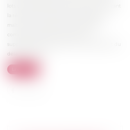
lots de revêtements souples et peinture. Suivant
la réception, l’entrepreneur avait notifié au
maître d’ouvrage ses mémoires définitifs,
comprenant notamment des coûts
supplémentaires résultant du prolongement du
délai d’exécution...
Lire la suite