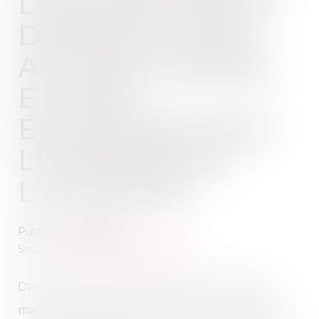
D’UN DÉCOMPTE
DÉFINITIF VAUT
ACCORD EXPRÈS
ET NON
ÉQUIVOQUE PAR
LE MAÎTRE DE
L’OUVRAGE
Publié le :
24/05/2023
Source :
www.lemag-juridique.com
Dans le cadre d’une construction à forfait, un
maître d’ouvrage avait confié à une société les