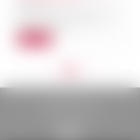
23/05/2023
Une femme donne naissance à un
enfant en janvier 2016. Son
épouse sollicite u...
Lire la suite
<<
<
...
114
115
116
117
118
119
120
...
>
>>
BELOU AVOCATS
85, boulevard Léon Gambetta
46000 CAHORS