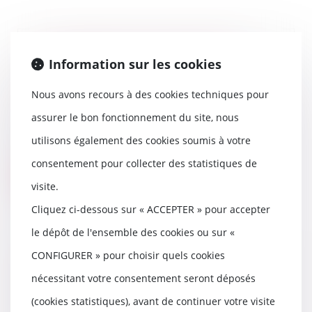
Les étapes de la procédures
Information sur les cookies
d'action de groupe pour les
litiges liés à la consommation
Nous avons recours à des cookies techniques pour
10/05/2019
assurer le bon fonctionnement du site, nous
Assignation par une ou des
associations de consommateurs
utilisons également des cookies soumis à votre
agréées. L'assignati...
consentement pour collecter des statistiques de
Lire la suite
visite.
Cliquez ci-dessous sur « ACCEPTER » pour accepter
le dépôt de l'ensemble des cookies ou sur «
CONFIGURER » pour choisir quels cookies
Rappel sur le régime de la
mitoyenneté
nécessitant votre consentement seront déposés
07/05/2019
(cookies statistiques), avant de continuer votre visite