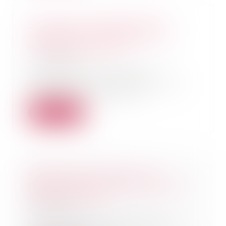
Succession en présence de
mineurs et intervention d'un
mandataire ad hoc ?
24/04/2019
Un mandataire ad hoc est
désigné pour représenter deux
enfants de 14 ans dans...
Lire la suite
Réforme de la justice : les
personnes sous tutelle peuvent
désormais voter
23/04/2019
Les personnes sous tutelle