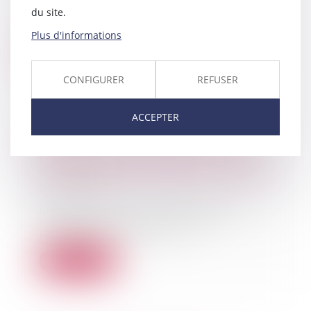
La mitoyenneté peut être définie
du site.
comme un régime d'indivision
forcée qui conc...
Plus d'informations
Lire la suite
CONFIGURER
REFUSER
ACCEPTER
Obligation d'information du
prestataire de voyage en matière
de franchissement des frontières
25/04/2019
Le vendeur de prestations de
voyages n’est pas tenu de
rappeler, après la con...
Lire la suite