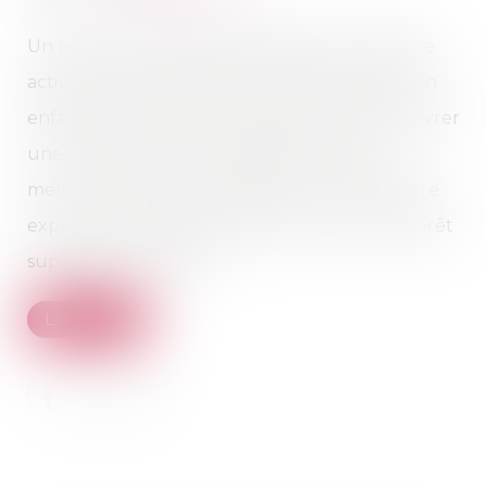
Un père, de nationalité étrangère, qui participe
activement à l'entretien et à l'éducation de son
enfant de nationalité française doit se voir délivrer
une carte de séjour temporaire portant la
mention "vie privée et familiale" et ne peut être
expulsé du territoire français, au nom de l'intérêt
supérieur de l'enfant...
Lire la suite