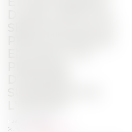
ET DÉLIVRANCE
D'UNE CARTE DE
SÉJOUR POUR LE
PÈRE ÉTRANGER,
EN VERTU DU
PRINCIPE
D'INTÉRÊT
SUPÉRIEUR DE
L'ENFANT
Publié le :
07/05/2019
Source :
www.juridiconline.com