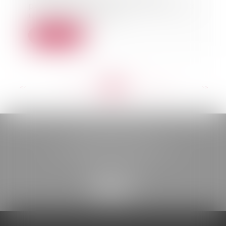
peuvent désormais se rendre aux
urnes sans qu’une...
Lire la suite
<<
<
...
259
260
261
262
263
264
265
...
>
>>
BELOU AVOCATS
85, boulevard Léon Gambetta
46000 CAHORS