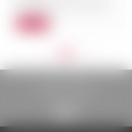
La ministre du Logement apporte
des précisions sur les solutions
proposées au...
Lire la suite
<<
<
...
153
154
155
156
157
158
159
...
>
>>
BELOU AVOCATS
85, boulevard Léon Gambetta
46000 CAHORS