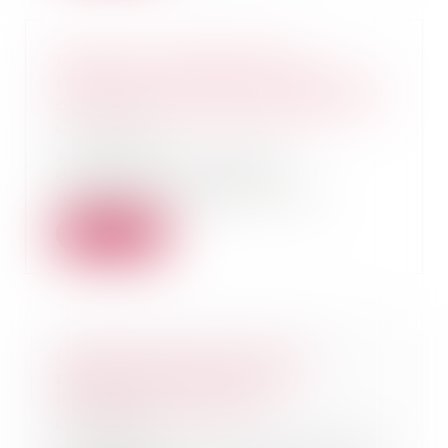
Réduction d'énergie des
bâtiments tertiaires : publication
d'un nouvel arrêté d'application
04/05/2022
A été publié un arrêté
d'application relatif aux
modalités d'application de l...
Lire la suite
Quelles solutions pour les
propriétaires face à des
locataires indélicats ?
04/05/2022