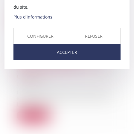
bâtie donnée en location
du site.
assignent leurs voi...
Plus d'informations
Lire la suite
CONFIGURER
REFUSER
ACCEPTER
Modifications temporaires de
recette et dérogations
d’étiquetage liées à la crise en
Ukraine
06/05/2022
La crise en Ukraine et en Russie
affecte l’approvisionnement de
l'industrie a...
Lire la suite