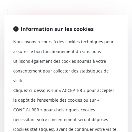
Préconisation du GRECCO n° 14 :
loi 3DS et mise en conformité
Information sur les cookies
des règlements de copropriété
11/05/2022
Nous avons recours à des cookies techniques pour
Immobilier : Le groupe de
assurer le bon fonctionnement du site, nous
recherche sur la copropriété
(GRECCO) vient de prés...
utilisons également des cookies soumis à votre
consentement pour collecter des statistiques de
Lire la suite
visite.
Cliquez ci-dessous sur « ACCEPTER » pour accepter
le dépôt de l'ensemble des cookies ou sur «
Division d’un fonds et servitude
CONFIGURER » pour choisir quels cookies
des eaux usées
nécessitant votre consentement seront déposés
11/05/2022
(cookies statistiques), avant de continuer votre visite
Les propriétaires d’une parcelle