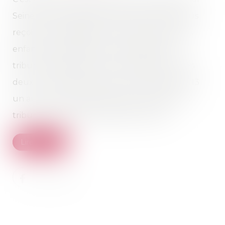
Seine que Me Isabelle Clanet dit Lamanit nous
reçoit, accompagnée par l’ancienne juge des
enfants et maintenant vice-présidente au
tribunal judiciaire de Paris, Anaïs Vrain. Toutes
deux ont cosigné dans la revue Délibéréen° 13
un article sur l’expérimentation qui a lieu au
tribunal de Nanterre depuis avril 2020...
Lire la suite