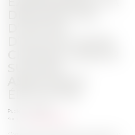
EXPÉRIMENTE LA
DÉSIGNATION
D’OFFICE
D’AVOCAT POUR
CHAQUE MINEUR
SUIVI EN
ASSISTANCE
ÉDUCATIVE
Publié le :
10/05/2022
Source :
www.actu-juridique.fr
C’est dans ses nouveaux bureaux à Neuilly-sur-