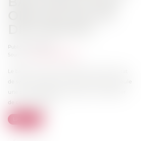
BAILLEUR À SON
OBLIGATION DE
DÉLIVRANCE
Publié le :
08/11/2018
Source :
www.actualitesdudroit.fr
Le bailleur est tenu d'entretenir le local en état
de servir à l'usage pour lequel il a été loué. Seule
une clause expresse du bail peut le décharger
de cette obligation...
Lire la suite