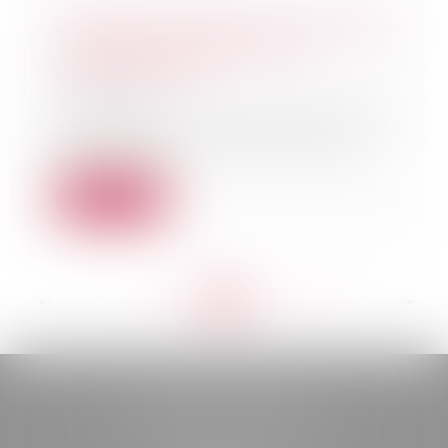
Distribution sélective sur Internet
: les mesures doivent être
proportionnées
01/11/2018
Le principe du réseau sélectif des
produits Sthil (tronçonneuses,
débroussail...
Lire la suite
<<
<
...
272
273
274
275
276
277
278
...
>
>>
BELOU AVOCATS
85, boulevard Léon Gambetta