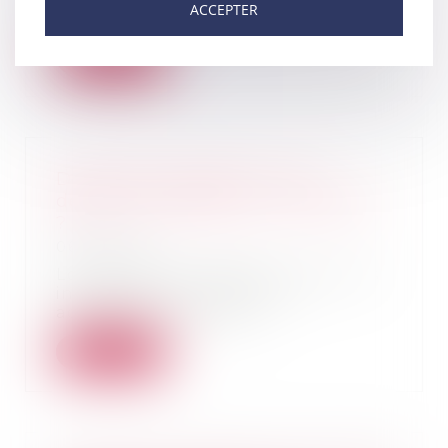
ACCEPTER
autorisée à facturer d...
Lire la suite
Droits de succession : que
devrez-vous payer sur votre part
?
06/11/2018
Lors d'une succession, vous vous
interrogez sur les frais à
acquitter ? Comme...
Lire la suite