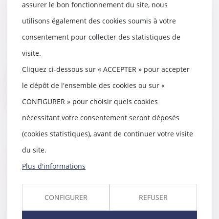
assurer le bon fonctionnement du site, nous
La difficulté de prouver le
concubinage au jour du décès de
utilisons également des cookies soumis à votre
l’assuré
consentement pour collecter des statistiques de
07/11/2018
visite.
Pour obtenir le versement du
capital décès, le demandeur était
Cliquez ci-dessous sur « ACCEPTER » pour accepter
tenu de rappor...
le dépôt de l'ensemble des cookies ou sur «
Lire la suite
CONFIGURER » pour choisir quels cookies
nécessitant votre consentement seront déposés
(cookies statistiques), avant de continuer votre visite
du site.
Une entreprise de construction
peut facturer des frais qui
Plus d'informations
n'étaient pas prévus par le devis
initial
07/11/2018
CONFIGURER
REFUSER
Dans le secteur de la
construction, une entreprise est