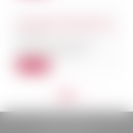
De nouvelles villes appliqueront
l’encadrement des loyers en 2021
21/04/2021
En 2021, l'encadrement des
loyers s'appliquera dans
plusieurs dizaines de vil...
Lire la suite
<<
<
...
190
191
192
193
194
195
196
...
>
>>
BELOU AVOCATS
85, boulevard Léon Gambetta