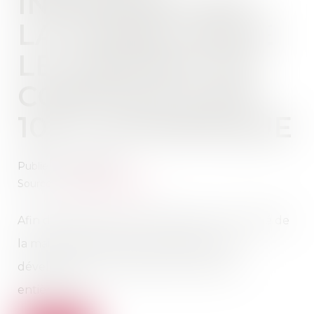
INDIVIDUELLES :
LA CAPEB LANCE
LE CONTRAT DE
CONSTRUCTION
100 % NUMÉRIQUE
Publié le :
21/04/2021
Source :
www.lemoniteur.fr
Afin de faciliter l’accès des artisans au marché de
la maison individuelle, la Capeb vient de
développer un contrat de construction
entièrement...