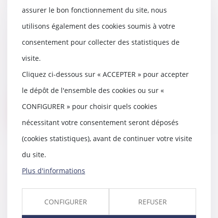
assurer le bon fonctionnement du site, nous
utilisons également des cookies soumis à votre
La Seine-Saint-Denis lutte contre
consentement pour collecter des statistiques de
les mariages forcés
visite.
27/04/2021
Cliquez ci-dessous sur « ACCEPTER » pour accepter
Le 9 mars dernier, au lendemain
de la Journée internationale des
le dépôt de l'ensemble des cookies ou sur «
droits des f...
CONFIGURER » pour choisir quels cookies
Lire la suite
nécessitant votre consentement seront déposés
(cookies statistiques), avant de continuer votre visite
du site.
Plus d'informations
Si un local commercial ne
respecte pas le règlement de
copropriété, on peut résilier son
CONFIGURER
REFUSER
bail - Divers | BFM Immo
27/04/2021