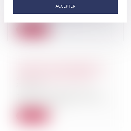
ACCEPTER
Une entreprise de mécanique qui
louait un local causait des
troubles de voisi...
Lire la suite
Les galeries d'art déposent un
recours au Conseil d'Etat pour
distorsion de concurrence
23/04/2021
Le Comité professionnel des
galeries d'art a déposé jeudi un
recours en référ...
Lire la suite