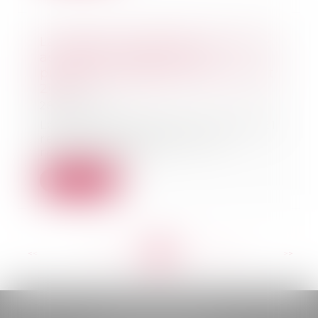
La filiation de l’enfant issu d’une
assistance médicale à la
procréation après la loi du 2 août
2021
26/01/2022
La loi n° 2021-1017 du 2 août 2021
relative à la bioéthique ne
révolutionne p...
Lire la suite
<<
<
...
162
163
164
165
166
167
168
...
>
>>
BELOU AVOCATS