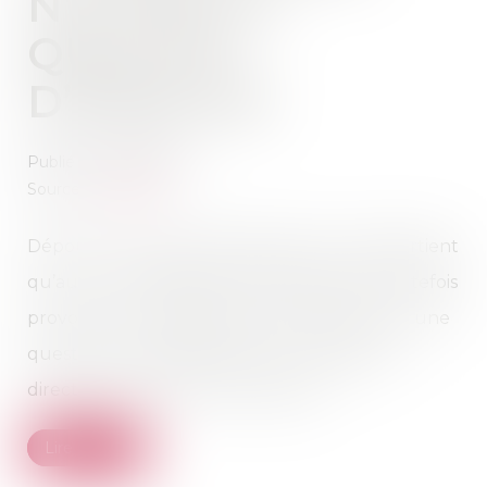
N’A PAS LA
QUALITÉ
D’ASSOCIÉ
Publié le :
26/01/2022
Source :
www.efl.fr
Dépourvu de la qualité d’associé, qui n’appartient
qu’au nu-propriétaire, l’usufruitier peut toutefois
provoquer une délibération des associés sur une
question susceptible d'avoir une incidence
directe sur son droit de jouissance...
Lire la suite