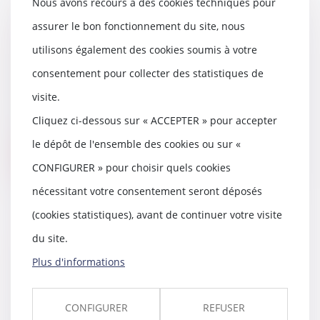
Nous avons recours à des cookies techniques pour
assurer le bon fonctionnement du site, nous
Assurance DO : contestation du
montant de l’indemnisation et
utilisons également des cookies soumis à votre
demande de garantie
consentement pour collecter des statistiques de
02/02/2022
visite.
L’assureur DO peut contester le
montant de l’indemnisation mise
Cliquez ci-dessous sur « ACCEPTER » pour accepter
à sa charge s...
le dépôt de l'ensemble des cookies ou sur «
Lire la suite
CONFIGURER » pour choisir quels cookies
nécessitant votre consentement seront déposés
(cookies statistiques), avant de continuer votre visite
du site.
Vente à distance de livres : vers
un tarif plancher des frais de
Plus d'informations
livraison
28/01/2022
CONFIGURER
REFUSER
Afin d’instaurer davantage