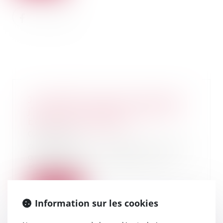
J’ai acheté un bien occupé que
j’aimerais récupérer à la fin du
bail. Est ce possible ?
02/02/2022
Placements, immobilier, droit, vie
quotidienne… La rédaction du
Particulier v...
Lire la suite
Information sur les cookies