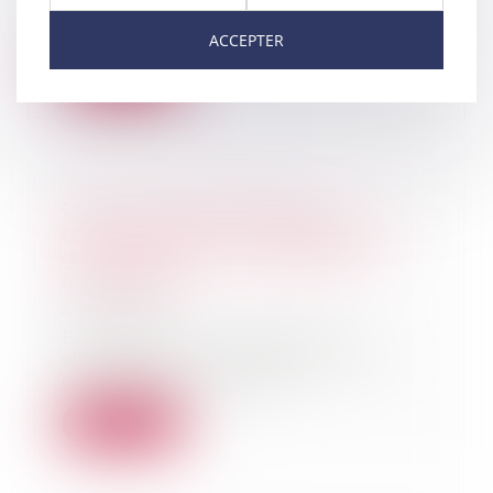
d’équité entre les plateformes de
vente en ligne e...
ACCEPTER
Lire la suite
CCMI : pas de démolition-
reconstruction en l’absence de
gravité des non-conformités
constatées
27/01/2022
En cas de non-respect des
stipulations du CCMI et de non-
conformités, la dema...
Lire la suite