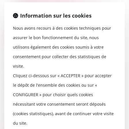
définition et fiscalité
28/10/2021
Information sur les cookies
Dans le cadre d’une transmission
patrimoniale, il est possible
d’effectuer un...
Nous avons recours à des cookies techniques pour
assurer le bon fonctionnement du site, nous
Lire la suite
utilisons également des cookies soumis à votre
consentement pour collecter des statistiques de
visite.
Assurance dommages-ouvrage :
Cliquez ci-dessous sur « ACCEPTER » pour accepter
obligation de répondre dans les
le dépôt de l'ensemble des cookies ou sur «
60 jours à toute déclaration de
sinistre
CONFIGURER » pour choisir quels cookies
27/10/2021
nécessitant votre consentement seront déposés
L’assureur dommages-ouvrage
est tenu de répondre dans un
(cookies statistiques), avant de continuer votre visite
délai de soixante jo...
du site.