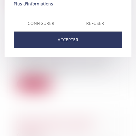
Lire la suite
Plus d'informations
CONFIGURER
REFUSER
Retrait de l'autorité parentale :
ACCEPTER
demande et effets
27/10/2021
Procédure grave, le retrait de
l’autorité parentale s’exerce
lorsque l’intérê...
Lire la suite
Bail commercial : droit de
préférence et honoraires
d’agence