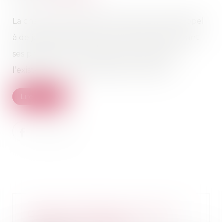
La chaîne de restauration rapide aurait fait appel
à de jeunes influenceurs pour mettre en avant
ses produits sur Youtube, sans mentionner
l’existence d’un partenariat commercial.
Lire la suite
Donation-partage conjonctive :