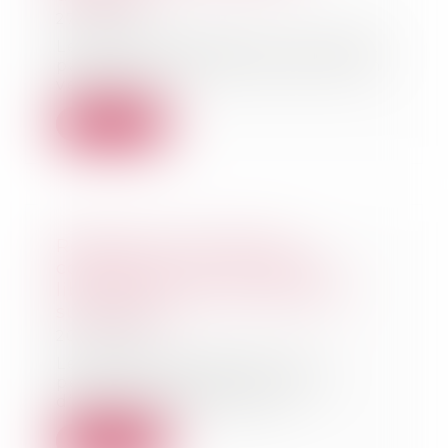
27/10/2021
Le droit de préférence n’interdit
pas au propriétaire de mettre en
vente son...
Lire la suite
Règlement Successions :
confirmation de l’acception
libérale de la notion de pacte
successoral
20/10/2021
Le contrat par lequel une
personne organise au profit
d’autres parties contra...
Lire la suite