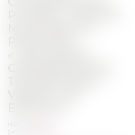
CHOISIR PORTE
PLAINTE CONTRE
MCDONALD’S
POUR DES
« PRATIQUES
COMMERCIALES
TROMPEUSES »
VISANT LES
ENFANTS
Publié le :
21/10/2021
Source :
www.lemonde.fr