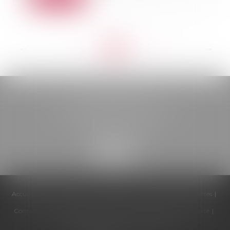
<<
<
...
171
172
173
174
175
176
177
...
>
>>
BELOU AVOCATS
85, boulevard Léon Gambetta
46000 CAHORS
Accueil
Cabinet
Équipe
Compétences
Honoraires
Actualités
Contactez-nous
Politique de cookies
Politique de confidentialité
Mentions légales
Plan du site
Articles