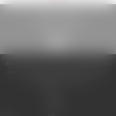
BELOU AVOCATS
85, boulevard Léon Gambetta
46000 CAHORS
Accueil
Cabinet
Équipe
Compétences
Honoraires
Actualités
Contactez-nous
Politique de cookies
Politique de confidentialité
Mentions légales
Plan du site
Articles
Septeo
Digital &
Services ©
2021