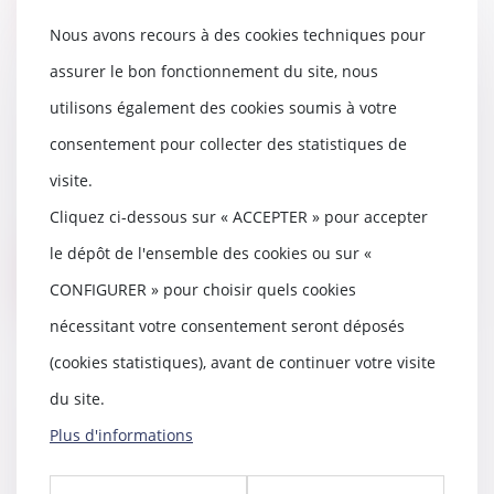
Lire la suite
Nous avons recours à des cookies techniques pour
assurer le bon fonctionnement du site, nous
utilisons également des cookies soumis à votre
L'évacuation des eaux de pluie
consentement pour collecter des statistiques de
10/01/2019
visite.
L'écoulement des eaux de pluie
est soumis à une réglementation
Cliquez ci-dessous sur « ACCEPTER » pour accepter
et à des servi...
le dépôt de l'ensemble des cookies ou sur «
Lire la suite
CONFIGURER » pour choisir quels cookies
nécessitant votre consentement seront déposés
(cookies statistiques), avant de continuer votre visite
du site.
Nullité du testament-partage
Plus d'informations
portant sur des biens communs
08/01/2019