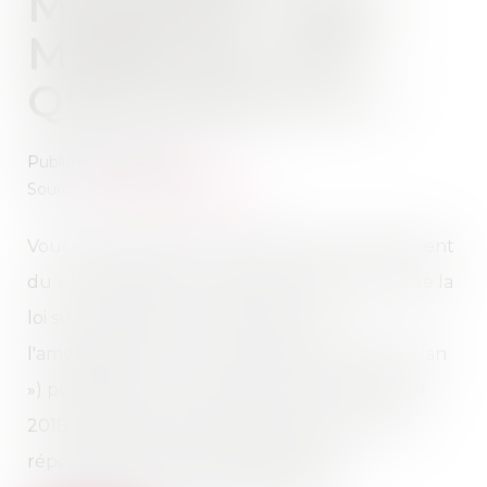
MEUBLÉS - BAIL
MOBILITÉ : DE
QUOI S'AGIT-IL ?
Publié le :
08/01/2019
Source :
www.service-public.fr
Vous avez peut-être entendu parler récemment
du « bail mobilité » avec l'entrée en vigueur de la
loi sur l'évolution du logement, de
l'aménagement et du numérique (loi dite « Élan
») publiée au Journal officiel du 24 novembre
2018 ? Mais de quoi s'agit-il exactement ? Les
réponses de l'Agence nationale pour