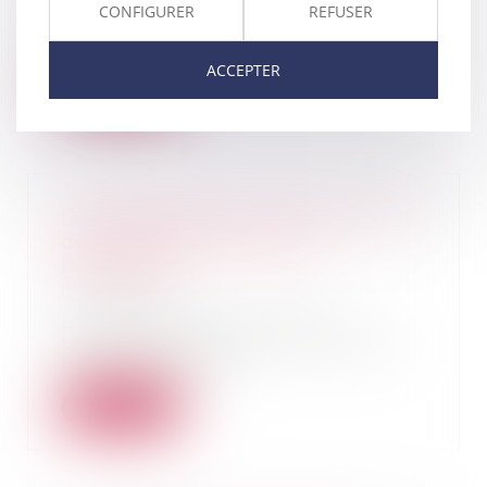
Tous les praticiens savent à quel
CONFIGURER
REFUSER
point la rédaction de dispositions
testamen...
ACCEPTER
Lire la suite
L’intérêt supérieur de l’enfant est
de connaître sa filiation
biologique
08/01/2019
Le changement du lien de
filiation de l’enfant à la suite de
l’action exercée...
Lire la suite