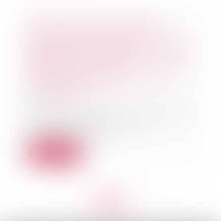
L'Autorité de la concurrence
sanctionne six fabricants
d'électroménager, parmi les plus
importants du secteur, à hauteur
de189 M€ pour s'être,
notamment, concertés sur des
hausses de prix.
04/01/2019
À la suite d'indices transmis par la
Direction générale de la
concurrence, de...
Lire la suite
<<
<
...
267
268
269
270
271
272
273
...
>
>>