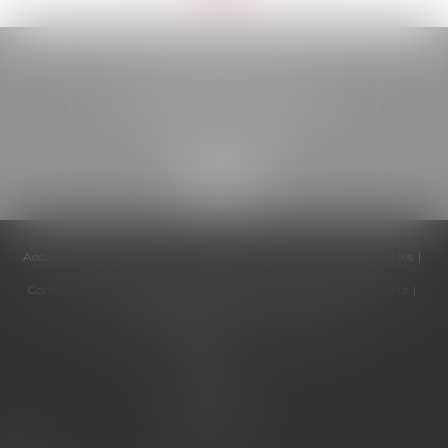
BELOU AVOCATS
85, boulevard Léon Gambetta
46000 CAHORS
Accueil
Cabinet
Équipe
Compétences
Honoraires
Actualités
Contactez-nous
Politique de cookies
Politique de confidentialité
Mentions légales
Plan du site
Articles
Septeo
Digital &
Services ©