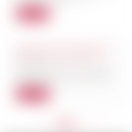
agressions commi...
Lire la suite
Transmission : les solutions pour
donner sans payer d'impôts
02/01/2019
Dons et surtout présents d'usage
peuvent permettre de gratifier
ses proches s...
Lire la suite
<<
<
...
267
268
269
270
271
272
273
...
>
>>