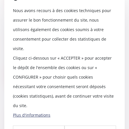
Nous avons recours à des cookies techniques pour
assurer le bon fonctionnement du site, nous
utilisons également des cookies soumis à votre
Logements meublés - Bail
mobilité : de quoi s'agit-il ?
consentement pour collecter des statistiques de
08/01/2019
visite.
Vous avez peut-être entendu
Cliquez ci-dessous sur « ACCEPTER » pour accepter
parler récemment du « bail
mobilité » avec l'entr...
le dépôt de l'ensemble des cookies ou sur «
Lire la suite
CONFIGURER » pour choisir quels cookies
nécessitant votre consentement seront déposés
(cookies statistiques), avant de continuer votre visite
du site.
L'Autorité de la concurrence
Plus d'informations
sanctionne six fabricants
d'électroménager, parmi les plus