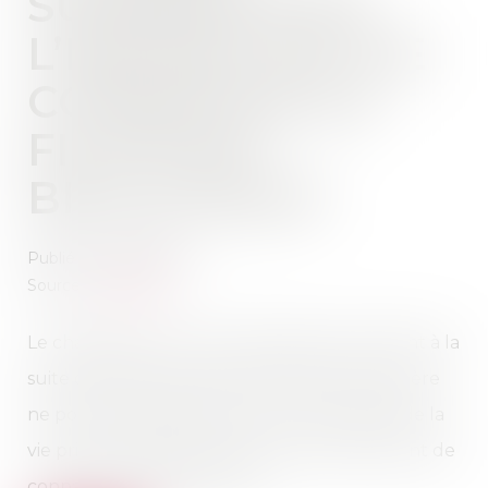
SUPÉRIEUR DE
L’ENFANT EST DE
CONNAÎTRE SA
FILIATION
BIOLOGIQUE
Publié le :
08/01/2019
Source :
www.efl.fr
Le changement du lien de filiation de l’enfant à la
suite de l’action exercée par l’amant de la mère
ne porte pas d’atteinte au droit au respect de la
vie privée, l’intérêt supérieur de l’enfant étant de
connaître sa filiation réelle...