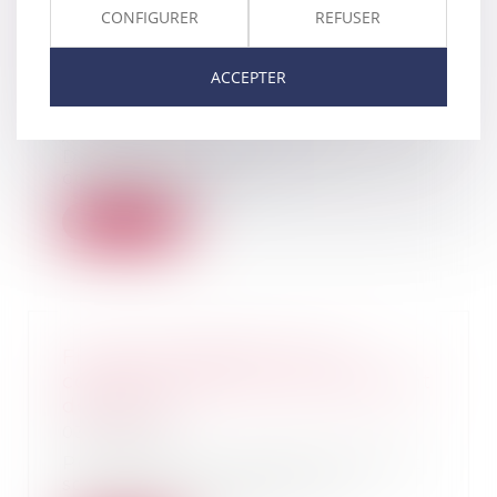
importants du secteur, à hauteur
CONFIGURER
REFUSER
de189 M€ pour s'être,
notamment, concertés sur des
ACCEPTER
hausses de prix.
04/01/2019
À la suite d'indices transmis par la
Direction générale de la
concurrence, de...
Lire la suite
Fin de la solidarité avec le
conjoint violent pour le paiement
des loyers
03/01/2019
Pour éviter au locataire quittant
son domicile en raison des