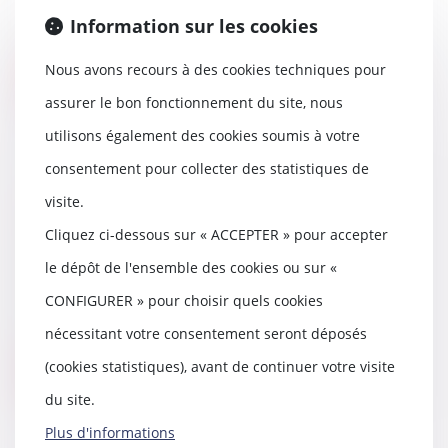
La première chambre civile de la
Cour de cassation vient de
Information sur les cookies
transmettre un re...
Nous avons recours à des cookies techniques pour
Lire la suite
assurer le bon fonctionnement du site, nous
utilisons également des cookies soumis à votre
consentement pour collecter des statistiques de
Immobilier : construire sans
visite.
permis... un vice caché en cas de
Cliquez ci-dessous sur « ACCEPTER » pour accepter
vente !
le dépôt de l'ensemble des cookies ou sur «
30/06/2021
Une construction édifiée à
CONFIGURER » pour choisir quels cookies
l'origine sans permis est atteinte
nécessitant votre consentement seront déposés
d'un vice caché...
(cookies statistiques), avant de continuer votre visite
Lire la suite
du site.
Plus d'informations