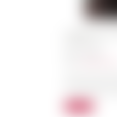
LIBERTÉ D
FAMILLE
Publié le :
01/10/2021
Source :
actu.dalloz-etudiant.
L’article 4 de la loi du 2
qu’elle pouvait être donn
contrat d’association), soit
Lire la suite