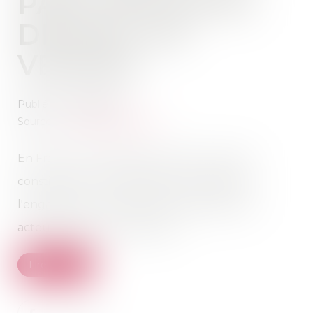
PACK NOUVEAU
DÉPART EN
VENDÉE
Publié le :
14/05/2026
Source :
www.vendee.gouv.fr
En France, les violences au sein du couple
constituent une réalité grave, qui appelle
l'engagement constant de l'ensemble des
acteurs publics et associatifs...
Lire la suite