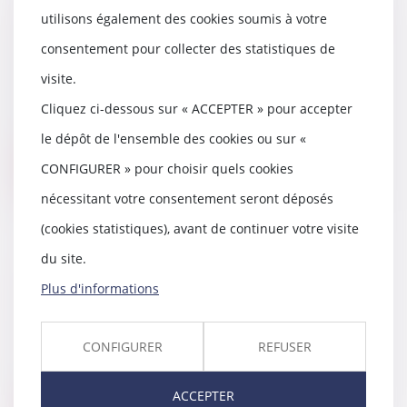
Accouchement sous X : comment
utilisons également des cookies soumis à votre
concilier droit au secret et accès
consentement pour collecter des statistiques de
aux origines ?
19/05/2026
visite.
À l'heure où la recherche des
Cliquez ci-dessous sur « ACCEPTER » pour accepter
origines de naissance est facilitée
par les rés...
le dépôt de l'ensemble des cookies ou sur «
CONFIGURER » pour choisir quels cookies
Lire la suite
nécessitant votre consentement seront déposés
(cookies statistiques), avant de continuer votre visite
du site.
Bail 3 6 9 : durée, loyer, sortie, ce
Plus d'informations
que vous signez
19/05/2026
CONFIGURER
REFUSER
Un bail commercial se signe
souvent vite. Un local plaît, le
loyer semble ten...
ACCEPTER