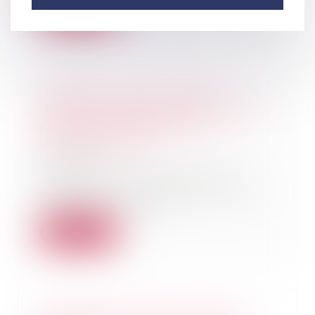
Lire la suite
Influenceurs : de nouvelles
mentions obligatoires en cas de
promotion de formations
professionnelles
18/05/2026
Un décret du 30 mars 2026
indique les informations que les
influenceurs doive...
Lire la suite