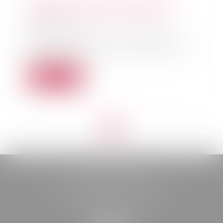
Anticiper l’avenir du conjoint
grâce à la clause de préciput
15/05/2026
Dans le cadre d’une stratégie
patrimoniale, les époux disposent
de plusieurs...
Lire la suite
<<
<
...
9
10
11
12
13
14
15
...
>
>>
BELOU AVOCATS
85, boulevard Léon Gambetta
46000 CAHORS