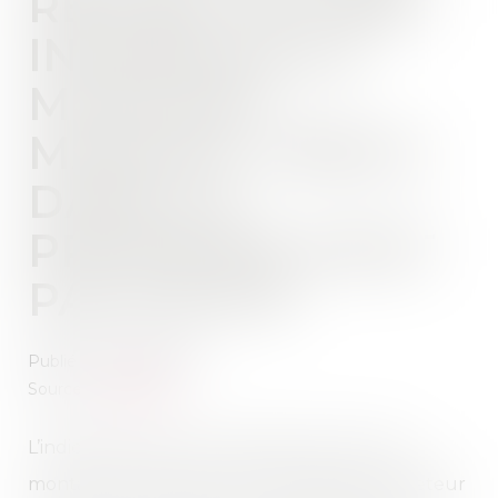
REFUSE UN PRÊT
INFÉRIEUR AU
MONTANT
MAXIMAL PRÉVU
DANS LA
PROMESSE N’EST
PAS FAUTIF
Publié le :
01/02/2023
Source :
www.efl.fr
L’indication dans la promesse de vente d’un
montant maximal du prêt n’oblige pas l’acheteur