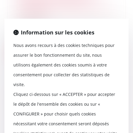
d’un parent et prise en
considération de la séparation ou
du divorce
07/02/2023
La Cour de cassation a jugé le 19
Information sur les cookies
janvier dernier, que « le
préjudice économi...
Nous avons recours à des cookies techniques pour
Lire la suite
assurer le bon fonctionnement du site, nous
utilisons également des cookies soumis à votre
consentement pour collecter des statistiques de
visite.
La requête en désignation de
Cliquez ci-dessous sur « ACCEPTER » pour accepter
l'administrateur provisoire n'a
pas à être notifiée aux
le dépôt de l'ensemble des cookies ou sur «
copropriétaires
CONFIGURER » pour choisir quels cookies
07/02/2023
nécessitant votre consentement seront déposés
La requête en désignation de
l'administrateur provisoire d'un