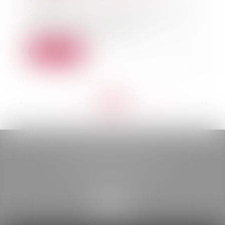
Créée en 2020, l’intermédiation
financière des pensions
alimentaires (IFPA) e...
Lire la suite
<<
<
...
128
129
130
131
132
133
134
...
>
>>
BELOU AVOCATS
85, boulevard Léon Gambetta
46000 CAHORS