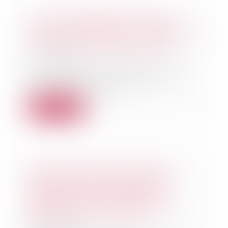
La zone protégée de l’action
civile en démolition correspond à
son périmètre géographique
01/02/2023
La condamnation à démolir une
construction illégale dont le
permis a été annu...
Lire la suite
Depuis le 1er janvier 2023, le
recouvrement des pensions
alimentaires par l’ARIPA est
généralisé à l’ensemble des
séparations et divorces
01/02/2023