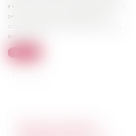
à accepter toute offre d’un montant inférieur. Il
peut refuser sans que la défaillance de la
condition, rendant la promesse caduque, ne lui
soit imputable...
Lire la suite
Préjudice économique de
l’enfant pour cause de décès