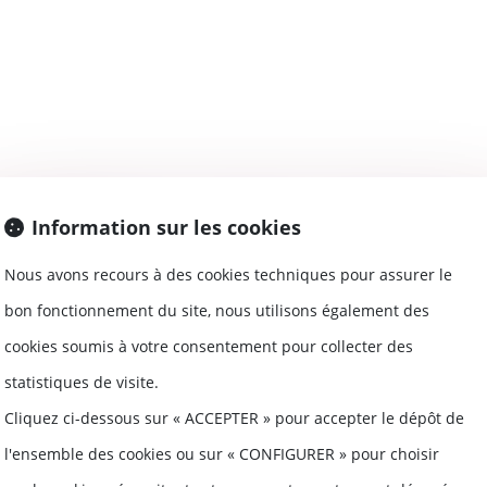
aux femmes : faut-il réformer l’incapacité tota
Information sur les cookies
 correctement ?
Nous avons recours à des cookies techniques pour assurer le
récise, l’incapacité totale de travail mériterai
bon fonctionnement du site, nous utilisons également des
cookies soumis à votre consentement pour collecter des
statistiques de visite.
Cliquez ci-dessous sur « ACCEPTER » pour accepter le dépôt de
l'ensemble des cookies ou sur « CONFIGURER » pour choisir
ligibilité au fonds de prévention du phénomè