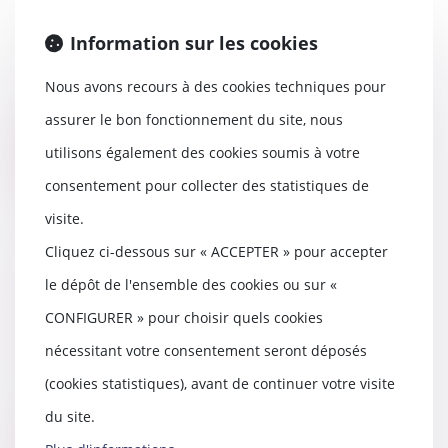
d’une meilleure application des
règles européennes
Information sur les cookies
13/12/2023
En 2020 et 2022, les contrôles
Nous avons recours à des cookies techniques pour
menés par la DGCCRF sur des
produits de protec...
assurer le bon fonctionnement du site, nous
utilisons également des cookies soumis à votre
Lire la suite
consentement pour collecter des statistiques de
visite.
Cliquez ci-dessous sur « ACCEPTER » pour accepter
Formation continue des
le dépôt de l'ensemble des cookies ou sur «
professionnels de l’immobilier :
CONFIGURER » pour choisir quels cookies
une obligation pour exercer
12/12/2023
nécessitant votre consentement seront déposés
Au vu des enjeux et des risques
(cookies statistiques), avant de continuer votre visite
financiers, les professions
immobilières sont...
du site.