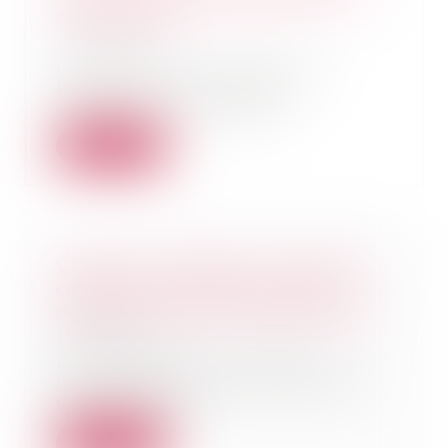
commerçant
17/02/2025
Louer un gîte, réserver des
billets, faire ses courses,
s'abonner à un magazi...
Lire la suite
Violence conjugale : le contrôle
coercitif, un crime de liberté
désormais dans le droit français
14/02/2025
Par l'adoption en première
lecture, mardi, de la proposition
de loi "visant à...
Lire la suite