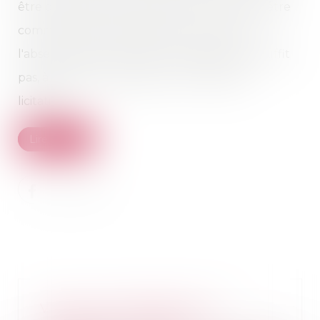
être ordonnée que si ces biens ne peuvent être
commodément partagés en nature. Ainsi,
l'absence d'accord entre les indivisaires ne suffit
pas, à elle seule, à justifier une vente par
licitation...
Lire la suite
Vice du consentement et