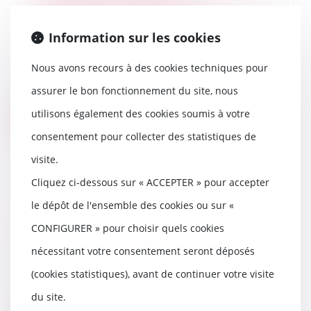
succession : l’accord
transactionnel peut-il être annulé
?
Information sur les cookies
20/02/2025
Nous avons recours à des cookies techniques pour
La révocation d’un testament
antérieur peut entraîner
assurer le bon fonctionnement du site, nous
l’application des règle...
utilisons également des cookies soumis à votre
Lire la suite
consentement pour collecter des statistiques de
visite.
Cliquez ci-dessous sur « ACCEPTER » pour accepter
le dépôt de l'ensemble des cookies ou sur «
Secret des affaires et droit à la
preuve : nouvelle limite posée
CONFIGURER » pour choisir quels cookies
par la Cour de cassation !
nécessitant votre consentement seront déposés
18/02/2025
(cookies statistiques), avant de continuer votre visite
Selon l’article L.151-1 du Code de
commerce, le secret des affaires
du site.
désigne l...