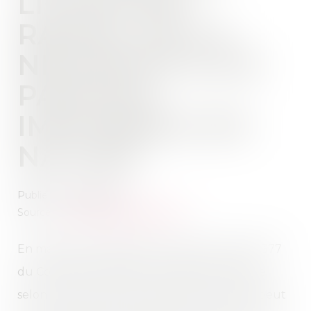
LICITATION :
RAPPEL DE LA
NÉCESSITÉ D’UN
PARTAGE
IMPOSSIBLE EN
NATURE
Publié le :
20/02/2025
Source :
www.lemag-juridique.com
En matière de partage successoral, l'article 1377
du Code de procédure civile pose le principe
selon lequel la licitation des biens indivis ne peut