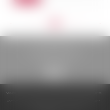
<<
<
...
40
41
42
43
44
45
46
...
>
>>
BELOU AVOCATS
85, boulevard Léon Gambetta
46000 CAHORS
Accueil
Cabinet
Équipe
Compétences
Honoraires
Actualités
Contactez-nous
Politique de cookies
Politique de confidentialité
Mentions légales
Plan du site
Articles