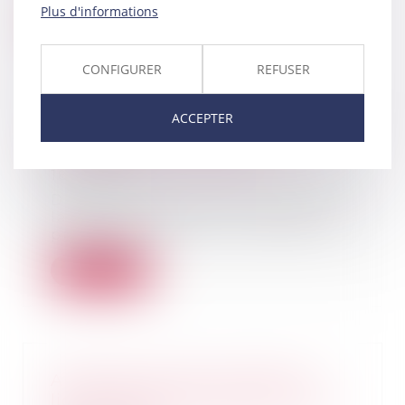
Plus d'informations
Lire la suite
CONFIGURER
REFUSER
ACCEPTER
Travaux en copropriété : quelle
assemblée doit décider ?
18/02/2025
Dans un arrêt du 6 février 2025,
la Cour de cassation a rappelé le
principe s...
Lire la suite
Arnaques en ligne -Achats en
ligne : vérifier la fiabilité du site