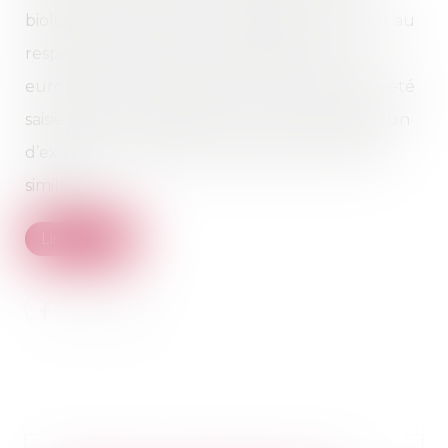
biologique répondent aux exigences du droit au
respect de la vie privée et familiale. La Cour
européenne des droits de l’homme (CEDH) a été
saisie de deux requêtes qu’elle a jugé opportun
d’examiner ensemble, en raison de leur objet
similaire...
Lire la suite