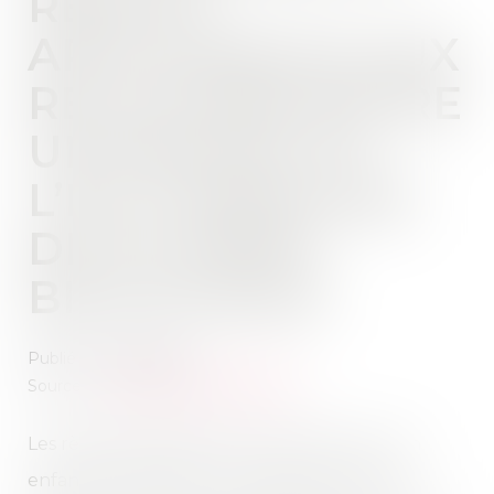
RÈGLES
APPLICABLES AUX
RELATIONS ENTRE
UN ENFANT ET
L’EX-COMPAGNE
DE SA MÈRE
BIOLOGIQUE
Publié le :
03/05/2022
Source :
www.editions-legislatives.fr
Les règles applicables aux relations entre un
enfant et l’ancienne compagne de sa mère