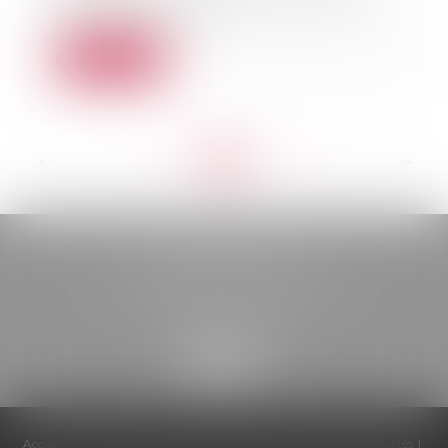
imposé pour formuler une offre
d’indemnisation,...
Lire la suite
<<
<
...
154
155
156
157
158
159
160
...
>
>>
BELOU AVOCATS
85, boulevard Léon Gambetta
46000 CAHORS
Accueil
Cabinet
Équipe
Compétences
Honoraires
Actualités