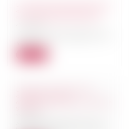
La mention de la majorité au lieu
de l’unanimité dans le PV d’AG
ne rend pas nulle la décision
27/04/2022
Le procès-verbal qui énonce que
la résolution a été adoptée « à la
majorité d...
Lire la suite
L’assureur DO ne peut plus
contester son offre
d’indemnisation après le délai de
90 jours
27/04/2022
Au terme du délai de 90 jours