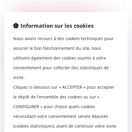
Rapport d’une donation d’un
terrain constructible que le
donataire a par la suite viabilisé
Information sur les cookies
04/05/2022
Dans cette affaire, deux époux
Nous avons recours à des cookies techniques pour
sont décédés respectivement les
11 avril 1976...
assurer le bon fonctionnement du site, nous
utilisons également des cookies soumis à votre
Lire la suite
consentement pour collecter des statistiques de
visite.
Cliquez ci-dessous sur « ACCEPTER » pour accepter
Information précontractuelle
le dépôt de l'ensemble des cookies ou sur «
dans les contrats à distance : un
CONFIGURER » pour choisir quels cookies
lien hypertexte peut suffire !
28/04/2022
nécessitant votre consentement seront déposés
Invalidant la position de la
(cookies statistiques), avant de continuer votre visite
DGCCRF, le juge administratif