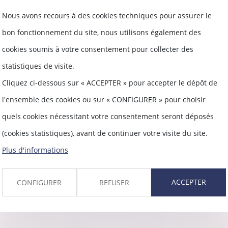
aptée afin d’assurer la protection effective des droits s
Nous avons recours à des cookies techniques pour assurer le
bon fonctionnement du site, nous utilisons également des
cookies soumis à votre consentement pour collecter des
statistiques de visite.
Cliquez ci-dessous sur « ACCEPTER » pour accepter le dépôt de
l'ensemble des cookies ou sur « CONFIGURER » pour choisir
x : vous pouvez désormais demander la men
quels cookies nécessitant votre consentement seront déposés
(cookies statistiques), avant de continuer votre visite du site.
Plus d'informations
dans le cadre de la loi de simplification de la
ACCEPTER
CONFIGURER
REFUSER