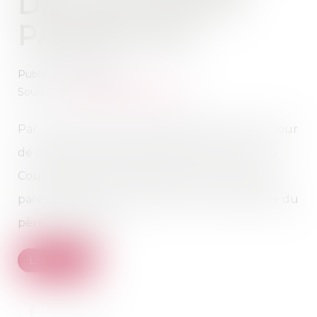
DE L'AUTORITÉ
PARENTALE
Publié le :
19/10/2022
Source :
www.lemag-juridique.com
Par un arrêt rendu le 21 septembre 2022, la Cour
de cassation valide la décision rendue par une
Cour d’appel ayant refusé de retirer l’autorité
parentale à une mère porteuse, à la demande du
père des enfants...
Lire la suite