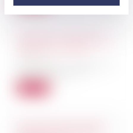
Lire la suite
Inexécution du contrat par le
constructeur : le juge ne doit pas
modifier l’objet du litige
12/10/2022
Si le maître de l’ouvrage réclame
des dommages-intérêts en
réparation des con...
Lire la suite
Pour choisir le tuteur, le juge
n'est pas lié par le mandat de