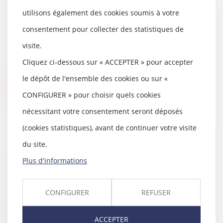
Legs : la délivrance judiciaire est
insuffisante pour en obtenir le
utilisons également des cookies soumis à votre
paiement
consentement pour collecter des statistiques de
13/10/2022
visite.
Un légataire de somme d’argent
a obtenu la délivrance judiciaire
Cliquez ci-dessous sur « ACCEPTER » pour accepter
de son legs...
le dépôt de l'ensemble des cookies ou sur «
Lire la suite
CONFIGURER » pour choisir quels cookies
nécessitant votre consentement seront déposés
(cookies statistiques), avant de continuer votre visite
du site.
Le gouvernement en guerre
contre les pénalités logistiques
Plus d'informations
13/10/2022
Avec une inflation alimentaire
CONFIGURER
REFUSER
qui a atteint les 10% en un an,
distributeurs...
ACCEPTER