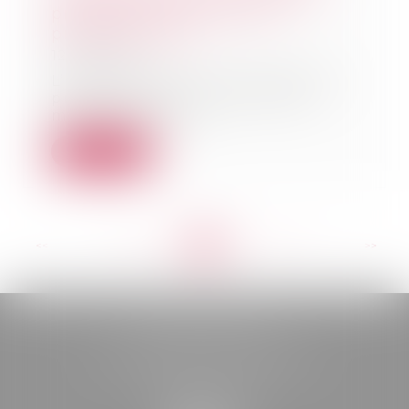
protection future conclu
précédemment
12/10/2022
L’établissement d’un mandat de
protection future entre une
mère et sa fille n...
Lire la suite
<<
<
...
138
139
140
141
142
143
144
...
>
>>
BELOU AVOCATS
85, boulevard Léon Gambetta
46000 CAHORS