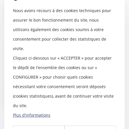
Nous avons recours à des cookies techniques pour
Lire la suite
assurer le bon fonctionnement du site, nous
utilisons également des cookies soumis à votre
consentement pour collecter des statistiques de
La recevabilité des demandes
visite.
distinctes de celles portant sur
les désaccords des parties
Cliquez ci-dessous sur « ACCEPTER » pour accepter
21/03/2024
le dépôt de l'ensemble des cookies ou sur «
L’article 1374 du Code de
CONFIGURER » pour choisir quels cookies
procédure civile prévoit que :
« Toutes les demande...
nécessitant votre consentement seront déposés
Lire la suite
(cookies statistiques), avant de continuer votre visite
du site.
Plus d'informations