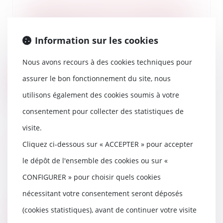
Remise en état de l’immeuble et
qualité à agir des copropriétaires
27/06/2023
Information sur les cookies
Dans une affaire récemment
portée à la connaissance de la
Nous avons recours à des cookies techniques pour
Cour de cassation,...
assurer le bon fonctionnement du site, nous
Lire la suite
utilisons également des cookies soumis à votre
consentement pour collecter des statistiques de
visite.
Loi influenceurs proposition de
Cliquez ci-dessous sur « ACCEPTER » pour accepter
loi Delaporte-Vojetta
le dépôt de l'ensemble des cookies ou sur «
23/06/2023
CONFIGURER » pour choisir quels cookies
La loi définit et encadre l'activité
des influenceurs sur les réseaux
nécessitant votre consentement seront déposés
sociaux...
(cookies statistiques), avant de continuer votre visite
Lire la suite