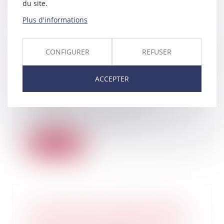
du site.
Plus d'informations
CONFIGURER
REFUSER
Vers une simplification des
procédures de partage judiciaire
ACCEPTER
des indivisions
22/06/2023
En présence de plusieurs
successeurs à titre universel
(héritiers ou légatair...
Lire la suite
Si le contrat a un rapport direct
avec l'activité professionnelle du