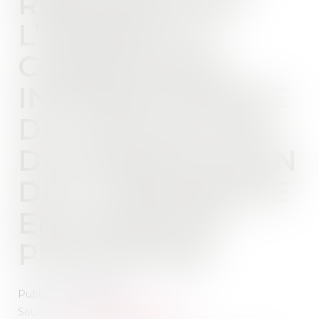
RÉSIDENCE DE
L’ENFANT ET
COMPÉTENCE
INTERNATIONALE
DU JUGE EN CAS
DE MODIFICATION
DE LA RÉSIDENCE
EN COURS DE
PROCÉDURE
Publié le :
27/06/2023
Source :
www.lemag-juridique.com