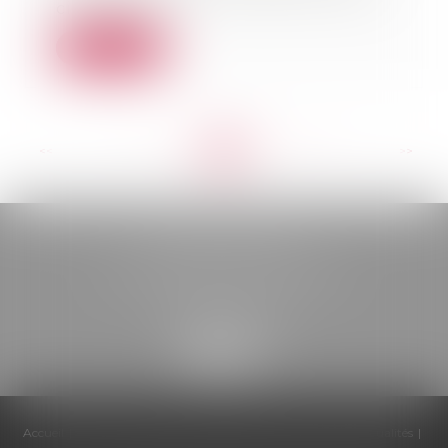
civil, cons...
Lire la suite
<<
<
...
111
112
113
114
115
116
117
...
>
>>
BELOU AVOCATS
85, boulevard Léon Gambetta
46000 CAHORS
Accueil
Cabinet
Équipe
Compétences
Honoraires
Actualités