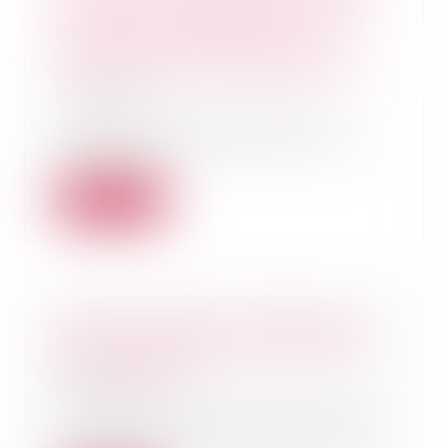
maître de l'ouvrage, celui-ci ne
peut être considéré comme un
non professionnel dans ses
rapports avec le maître d'œuvre
21/06/2023
Saisie d’un litige relatif à la
constatation de désordres liés à
des travaux...
Lire la suite
Vente à réméré et prescription
de l’action pour reconnaissance
de la propriété
21/06/2023
La vente à réméré régie par les
articles 1659 et suivants du Code