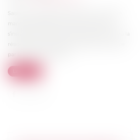
Saisie d’une demande en divorce d’un couple
marié en Espagne, dont l’épouse est partie
s’installer avec les enfants aux États-Unis et où la
résidence des enfants avait été fixée en France
par la juridiction d’appel...
Lire la suite