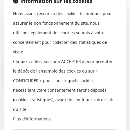
Information sur les cookies
Nous avons recours à des cookies techniques pour
assurer le bon fonctionnement du site, nous
utilisons également des cookies soumis à votre
Quels recours quand les travaux
d'un voisin portent préjudice ?
consentement pour collecter des statistiques de
09/09/2020
visite.
Les travaux réalisés sur le terrain
d’un voisin peuvent parfois être
Cliquez ci-dessous sur « ACCEPTER » pour accepter
probléma...
le dépôt de l'ensemble des cookies ou sur «
Lire la suite
CONFIGURER » pour choisir quels cookies
nécessitant votre consentement seront déposés
(cookies statistiques), avant de continuer votre visite
du site.
Succession : peut-on déclarer ses
enfants indignes à hériter ?
Plus d'informations
09/09/2020