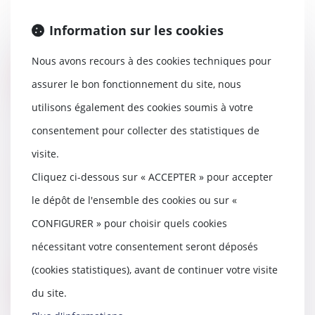
07/03/2023
En matière de baux
Information sur les cookies
commerciaux, le droit de repentir
constitue le fait pour l...
Nous avons recours à des cookies techniques pour
Lire la suite
assurer le bon fonctionnement du site, nous
utilisons également des cookies soumis à votre
consentement pour collecter des statistiques de
visite.
Les violences intrafamiliales non
Cliquez ci-dessous sur « ACCEPTER » pour accepter
conjugales enregistrées par les
services de sécurité en 2021
le dépôt de l'ensemble des cookies ou sur «
07/03/2023
CONFIGURER » pour choisir quels cookies
Les services de police et de
gendarmerie ont enregistré 64
nécessitant votre consentement seront déposés
300 victimes de vi...
(cookies statistiques), avant de continuer votre visite
Lire la suite
du site.