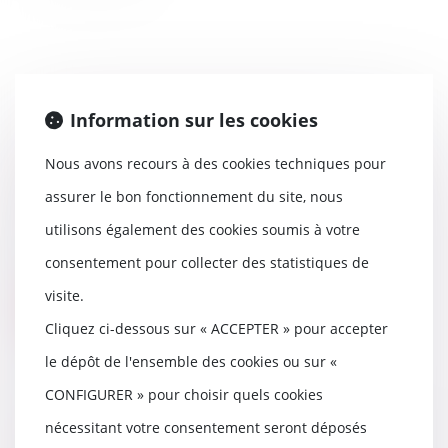
Information sur les cookies
Préavis locatif : refuser un
recommandé ne bloque pas le
Nous avons recours à des cookies techniques pour
congé !
assurer le bon fonctionnement du site, nous
21/05/2025
utilisons également des cookies soumis à votre
En matière de location d’un
logement vide à usage
consentement pour collecter des statistiques de
d’habitation principale, le...
visite.
Lire la suite
Cliquez ci-dessous sur « ACCEPTER » pour accepter
le dépôt de l'ensemble des cookies ou sur «
CONFIGURER » pour choisir quels cookies
nécessitant votre consentement seront déposés
Encadrement des loyers : petit