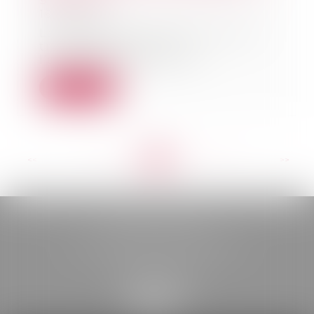
16/05/2025
La validité d’un contrat de sous-
traitance dépend de
l’acceptation du sous-tr...
Lire la suite
<<
<
...
27
28
29
30
31
32
33
...
>
>>
BELOU AVOCATS
85, boulevard Léon Gambetta
46000 CAHORS