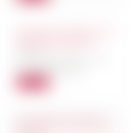
Contrats conclus à distance entre
professionnels : le droit de
rétractation s’applique-t-il ?
19/05/2025
Selon l’article L.221-18 du Code
de la consommation, le
consommateur dispose...
Lire la suite
Sous-traitance : pas de nullité
sans manquement préalable aux
garanties