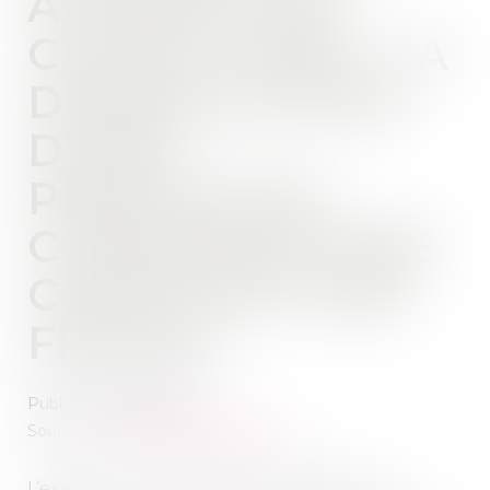
AUTORITÉ DE
CHOSE JUGÉE : LA
DISSIMULATION
D’UNE
PRESTATION
COMPENSATOIRE
CONSTITUE UNE
FRAUDE
Publié le :
20/05/2025
Source :
www.lemag-juridique.com
L’exequatur d’une décision étrangère est