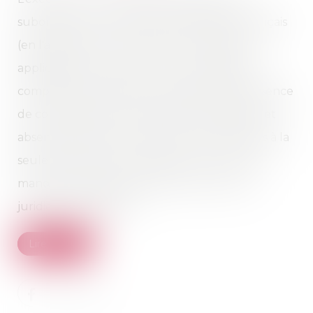
subordonné, en droit international privé français
(en l'absence de convention ou règlement
applicable), à la réunion de trois conditions :
compétence indirecte du juge étranger, absence
de contrariété à l’ordre public international, et
absence de fraude. La fraude ne se limite pas à la
seule fraude à la loi, mais peut inclure toute
manœuvre destinée à induire en erreur la
juridiction étrangère...
Lire la suite