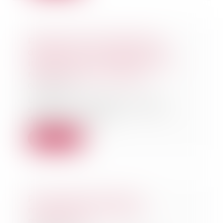
Revente du bien affecté de
désordres et restitution des
indemnités non affectées à la
réparation de l'ouvrage
03/05/2023
Le terme « accipiens », qui
s’oppose à celui de « solvens »
désigne la partie...
Lire la suite
Plus-value de report et
modification du régime
matrimonial