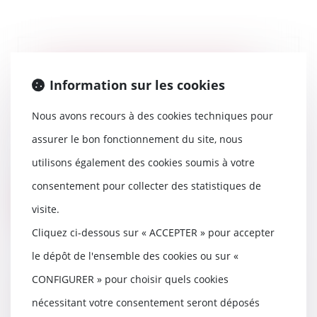
La responsabilité des produits
défectueux n'exclut pas celle
Information sur les cookies
afférente à la garantie des vices
cachés
Nous avons recours à des cookies techniques pour
10/05/2023
assurer le bon fonctionnement du site, nous
La responsabilité d’un
utilisons également des cookies soumis à votre
producteur peut être
recherchée à la fois au titre de...
consentement pour collecter des statistiques de
Lire la suite
visite.
Cliquez ci-dessous sur « ACCEPTER » pour accepter
le dépôt de l'ensemble des cookies ou sur «
CONFIGURER » pour choisir quels cookies
Extinction de l'Action de Divorce
nécessitant votre consentement seront déposés
& Conséquences Successorales