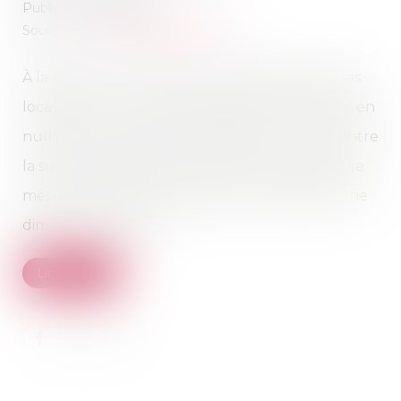
Publié le :
02/05/2023
Source :
www.lemag-juridique.com
À la suite d’un congé pour vendre délivré à des
locataires, ceux-ci avaient assigné leur bailleur en
nullité du congé, et se prévalant d'un écart entre
la surface habitable mentionnée au bail et celle
mesurée par eux, ils avaient en plus sollicité une
diminution de loyer...
Lire la suite