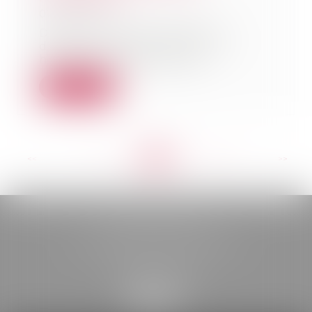
02/05/2023
Dans une affaire présentée
devant le Conseil d’État, un
homme était décédé ap...
Lire la suite
<<
<
...
117
118
119
120
121
122
123
...
>
>>
BELOU AVOCATS
85, boulevard Léon Gambetta
46000 CAHORS