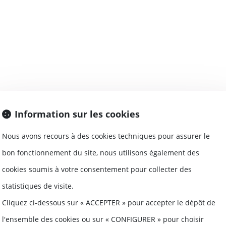
Information sur les cookies
retard sur la construction peut être redevab
roit commun des contrats
Nous avons recours à des cookies techniques pour assurer le
bon fonctionnement du site, nous utilisons également des
usait de verser les indemnités demandées pa
cookies soumis à votre consentement pour collecter des
statistiques de visite.
Cliquez ci-dessous sur « ACCEPTER » pour accepter le dépôt de
l'ensemble des cookies ou sur « CONFIGURER » pour choisir