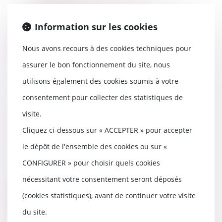
Le présent arrêté fixe la
nomenclature des prix de vente
Information sur les cookies
au détail des tabacs...
Lire la suite
Nous avons recours à des cookies techniques pour
assurer le bon fonctionnement du site, nous
utilisons également des cookies soumis à votre
consentement pour collecter des statistiques de
La pompe à chaleur ayant
visite.
nécessité des travaux modestes
n’est pas un ouvrage au sens de
Cliquez ci-dessous sur « ACCEPTER » pour accepter
l’article 1792 du Code civil !
le dépôt de l'ensemble des cookies ou sur «
05/09/2025
CONFIGURER » pour choisir quels cookies
Depuis quelques années, la Cour
de cassation a opéré un
nécessitant votre consentement seront déposés
revirement important...
(cookies statistiques), avant de continuer votre visite
Lire la suite
du site.