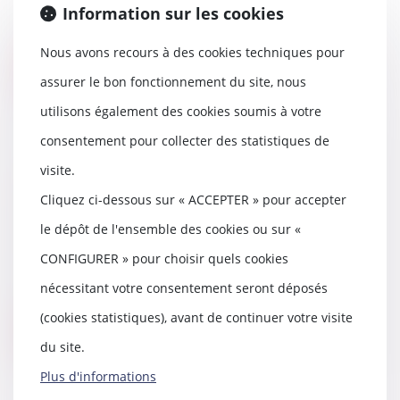
Dans le cadre d’un bail soumis à
Information sur les cookies
la loi du 6 juillet 1989, la loi
prévoit que...
Nous avons recours à des cookies techniques pour
Lire la suite
assurer le bon fonctionnement du site, nous
utilisons également des cookies soumis à votre
consentement pour collecter des statistiques de
visite.
L'indice des loyers commerciaux
(ILC) : un repère pour l'évolution
Cliquez ci-dessous sur « ACCEPTER » pour accepter
des loyers
le dépôt de l'ensemble des cookies ou sur «
15/04/2025
CONFIGURER » pour choisir quels cookies
L'indice ILC, ou indice des loyers
commerciaux, est un indicateur
nécessitant votre consentement seront déposés
incontourna...
(cookies statistiques), avant de continuer votre visite
Lire la suite
du site.
Plus d'informations