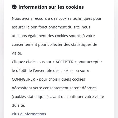
défunt : de l'importance de la
Information sur les cookies
domiciliation commune
11/07/2018
Nous avons recours à des cookies techniques pour
La Cour d’appel de Paris vient de
assurer le bon fonctionnement du site, nous
rappeler que l’exonération
prévue par l’art...
utilisons également des cookies soumis à votre
consentement pour collecter des statistiques de
Lire la suite
visite.
Cliquez ci-dessous sur « ACCEPTER » pour accepter
le dépôt de l'ensemble des cookies ou sur «
Les clauses "abusives" des
CONFIGURER » pour choisir quels cookies
contrats d'Airbnb et d'Abritel
épinglées
nécessitant votre consentement seront déposés
06/07/2018
(cookies statistiques), avant de continuer votre visite
L’UFC-Que Choisir demande à
du site.
huit plateformes de l’économie
collaborative de s...
Plus d'informations