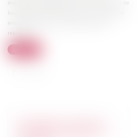
énergétique sera adapté. En clair, l’interdiction de
location des logements classés G sur l’étiquette
énergie, prévue pour 2025, pourrait être
repoussée...
Lire la suite
Recevabilité d’un dossier de
surendettement : précisions sur
les conditions relatives à la