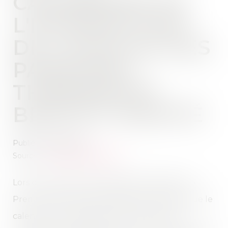
CALENDRIER DE
L'INTERDICTION
DE LOCATION DES
PASSOIRES
THERMIQUES
BIENTÔT ADAPTÉ
Publié le :
16/10/2024
Source :
www.mercipourlinfo.fr
Lors de son discours de politique générale, le
Premier ministre, Michel Barnier, a déclaré que le
calendrier du diagnostic de performance