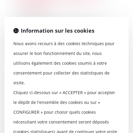
contestation
23/10/2024
Dans l’affaire portée devant la
Cour de cassation, le litige
Information sur les cookies
concernait la re...
Nous avons recours à des cookies techniques pour
Lire la suite
assurer le bon fonctionnement du site, nous
utilisons également des cookies soumis à votre
consentement pour collecter des statistiques de
Examen nécessaire des
visite.
témoignages contenus dans
l’acte de notoriété pour prouver
Cliquez ci-dessous sur « ACCEPTER » pour accepter
un usucapion
le dépôt de l'ensemble des cookies ou sur «
23/10/2024
CONFIGURER » pour choisir quels cookies
En matière de propriété
immobilière, l’usucapion (ou
nécessitant votre consentement seront déposés
prescription acquisitive...
(cookies statistiques), avant de continuer votre visite