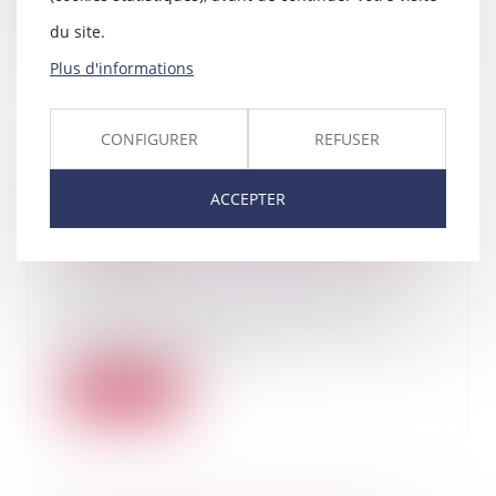
Lire la suite
du site.
Plus d'informations
CONFIGURER
REFUSER
L'époux ayant alimenté un
compte personnel d'épargne de
ACCEPTER
retraite complémentaire avec
des deniers communs doit des
récompenses à la communauté
23/10/2024
Le partage des biens dans le
cadre d'un divorce soulève des
enjeux juridiques...
Lire la suite