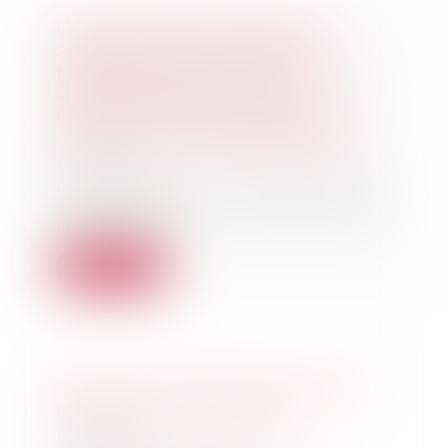
L’Autorité de la concurrence
s’autosaisit d’éventuelles
pratiques dans le secteur de la
télévision payante et de
l’acquisition et de la diffusion
d’œuvres cinématographiques
18/10/2024
Par la décision n° 24-SO-10 du 25
septembre 2024, l’Autorité de la
concurrenc...
Lire la suite
Inceste : la Ciivise veut associer
les jeunes à ses travaux
18/10/2024