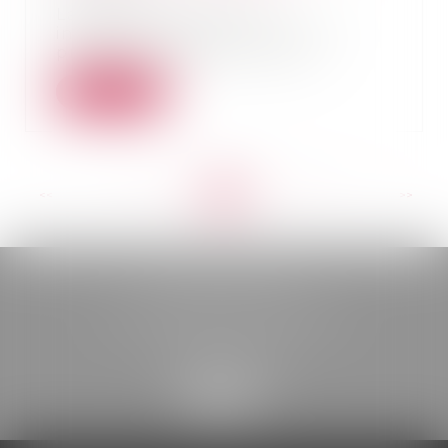
La Ciivise, commission
indépendante sur l'inceste, a
présenté vendredi 4 octo...
Lire la suite
<<
<
...
56
57
58
59
60
61
62
...
>
>>
BELOU AVOCATS
85, boulevard Léon Gambetta
46000 CAHORS