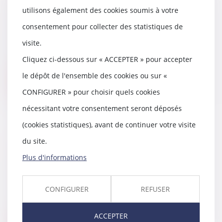
d’infraction ininterrompue au
utilisons également des cookies soumis à votre
règlement de copropriété
consentement pour collecter des statistiques de
11/01/2022
visite.
Quand une même infraction au
règlement de copropriété est
Cliquez ci-dessous sur « ACCEPTER » pour accepter
réitérée chaque ann...
le dépôt de l'ensemble des cookies ou sur «
Lire la suite
CONFIGURER » pour choisir quels cookies
nécessitant votre consentement seront déposés
(cookies statistiques), avant de continuer votre visite
du site.
Achat ou vente à un particulier
sur internet : quels sont vos
Plus d'informations
droits ?
06/01/2022
CONFIGURER
REFUSER
Attention : les ventes entre
particuliers ne sont pas régies
par les mêmes rè...
ACCEPTER