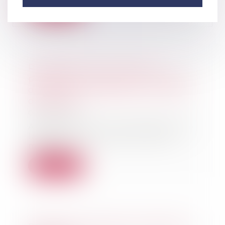
Lire la suite
Proposition de loi visant à
permettre l’inscription du décès
des enfants majeurs sur le livret
de famille
06/01/2022
Afin de faciliter la justification de
la filiation des enfants, même
majeurs,...
Lire la suite