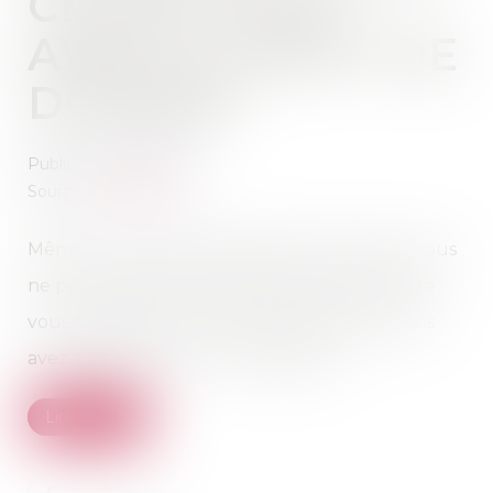
CE QUE VOUS
AVEZ LE DROIT DE
DONNER
Publié le :
06/01/2022
Source :
www.dna.fr
Même si vous êtes propriétaire de vos biens, vous
ne pouvez pas tout donner à la personne que
vous souhaitez. C'est notamment le cas si vous
avez des enfants. On vous explique.
Lire la suite