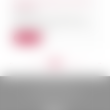
Pouvez-vous signer un bail réel
solidaire?
05/01/2022
Découvrez les conditions de
ressources pour pouvoir obtenir
un bail réel soli...
Lire la suite
<<
<
...
164
165
166
167
168
169
170
...
>
>>
BELOU AVOCATS
85, boulevard Léon Gambetta
46000 CAHORS