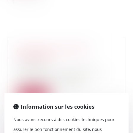
Hériter dans une famille
recomposée
12/01/2022
Les familles recomposées sont
très courantes. Lors des
successions, les règle...
Lire la suite
Information sur les cookies
Nous avons recours à des cookies techniques pour
assurer le bon fonctionnement du site, nous
Délai de prescription en cas