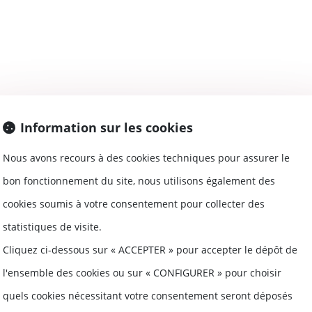
un bon moyen de gérer et transmettre son pat
Information sur les cookies
Nous avons recours à des cookies techniques pour assurer le
ndique, une SCI familiale jouit du statut de s
bon fonctionnement du site, nous utilisons également des
cookies soumis à votre consentement pour collecter des
statistiques de visite.
Cliquez ci-dessous sur « ACCEPTER » pour accepter le dépôt de
l'ensemble des cookies ou sur « CONFIGURER » pour choisir
rmation et de conseil : le vendeur doit pren
 des matériaux vendus et les conditions de tr
quels cookies nécessitant votre consentement seront déposés