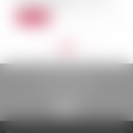
communications électroniques
font régulièremen...
Lire la suite
<<
<
...
52
53
54
55
56
57
58
...
>
>>
BELOU AVOCATS
85, boulevard Léon Gambetta
46000 CAHORS
Accueil
Cabinet
Équipe
Compétences
Honoraires
Actualités