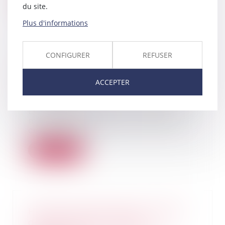
Lire la suite
du site.
Plus d'informations
CONFIGURER
REFUSER
Concurrence: Trois banques
sanctionnées au Luxembourg
ACCEPTER
pour infraction
14/11/2024
Le tribunal de l’UE a confirmé,
mercredi, l’infraction à la libre
concurrence...
Lire la suite
Héritiers réservataires et délais
de prescription : quelle