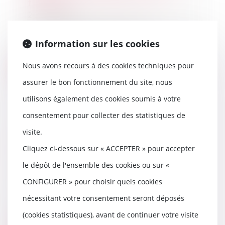
finances !
20/11/2024
Le mariage représente un
tournant majeur dans la vie d'un
Information sur les cookies
couple. Mais au-del...
Nous avons recours à des cookies techniques pour
Lire la suite
assurer le bon fonctionnement du site, nous
utilisons également des cookies soumis à votre
consentement pour collecter des statistiques de
Déclaration et autorisation de
visite.
mise en location : nouvelles
Cliquez ci-dessous sur « ACCEPTER » pour accepter
compétences pour les maires et
les EPCI
le dépôt de l'ensemble des cookies ou sur «
20/11/2024
CONFIGURER » pour choisir quels cookies
Un décret du 30 octobre est
venu renforcer le rôle des
nécessitant votre consentement seront déposés
autorités locales en m...
(cookies statistiques), avant de continuer votre visite