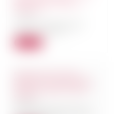
application pour l’action en
réduction ?
14/11/2024
L'action en réduction est un
recours dont disposent les
héritiers réservatair...
Lire la suite
Modification des contrats
d’abonnement Internet ou de
téléphonie : la DGCCRF appelle
les consommateurs à rester
vigilants
13/11/2024
Les fournisseurs de service de