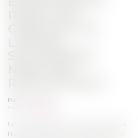
EFFECTUÉE AU
PROFIT DU
CONJOINT DE
L’ÉPOUX
SUCCESSIBLE
N’EST PAS
RAPPORTABLE
Publié le :
20/11/2024
Source :
www.aurep.com
Un défunt laissait pour lui succéder son fils et sa
fille elle-même décédée, aux droits de laquelle