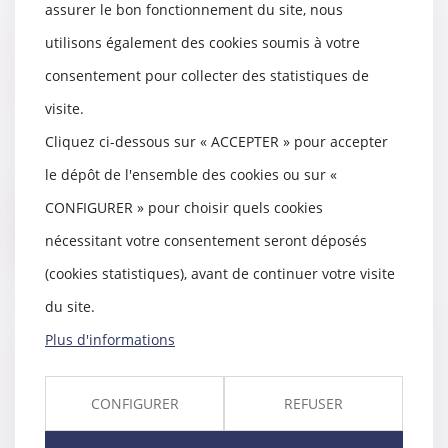
assurer le bon fonctionnement du site, nous
utilisons également des cookies soumis à votre
Droits de diffusion des
consentement pour collecter des statistiques de
événements sportifs et abus de
position dominante
visite.
10/10/2024
Cliquez ci-dessous sur « ACCEPTER » pour accepter
Aux termes de l’article L. 481-2
du Code de commerce, une
le dépôt de l'ensemble des cookies ou sur «
pratique anticoncur...
CONFIGURER » pour choisir quels cookies
Lire la suite
nécessitant votre consentement seront déposés
(cookies statistiques), avant de continuer votre visite
du site.
Plus d'informations
Gestation pour autrui (GPA) :
quelles sont les évolutions du
droit ?
CONFIGURER
REFUSER
09/10/2024