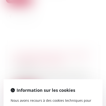
La construction neuve : données
et études statistiques
11/10/2024
Les statistiques de construction
neuve sont élaborées à partir de
la base de...
Information sur les cookies
Lire la suite
Nous avons recours à des cookies techniques pour