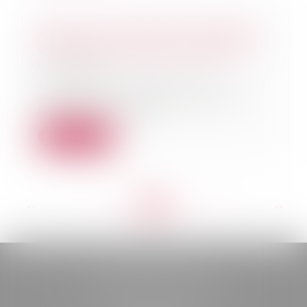
Agence de voyages et obligation
d’information précontractuelle
09/10/2024
Lors de la conclusion d’un
contrat de vente de voyages et
de séjours, les age...
Lire la suite
<<
<
...
57
58
59
60
61
62
63
...
>
>>
BELOU AVOCATS
85, boulevard Léon Gambetta