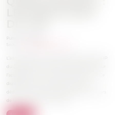
QUASI-USUFRUIT :
LES PRÉCISIONS
DU FISC
Publié le :
10/10/2024
Source :
www.gestiondefortune.com
L’administration fiscale a apporté, dans son BOFIP
du 26 septembre 2024* des éclaircissements sur
l’application du nouvel article 774 bis du CGI. Ce
dispositif anti-abus restreint désormais la
déduction de certaines dettes de restitution lors
de la succession de l’usufruitier...
Lire la suite