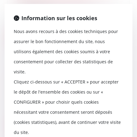
12/09/2025
MaPrimeRénov’ : alors que le
Information sur les cookies
ministre de l’Économie, Éric
Lombard, avait anno...
Nous avons recours à des cookies techniques pour
Lire la suite
assurer le bon fonctionnement du site, nous
utilisons également des cookies soumis à votre
consentement pour collecter des statistiques de
visite.
Article 922 du Code civil : la
valeur des biens doit être fixée
Cliquez ci-dessous sur « ACCEPTER » pour accepter
au décès
le dépôt de l'ensemble des cookies ou sur «
11/09/2025
CONFIGURER » pour choisir quels cookies
En matière successorale, l’ancien
article 922 du Code civil fixe les
nécessitant votre consentement seront déposés
règles d...
(cookies statistiques), avant de continuer votre visite
Lire la suite
du site.