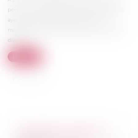
permet aux magistrats de diriger les personnes
ayant recours à la justice civile vers une
médiation payante, notamment dans le cas des
divorces...
Lire la suite
MaPrimeRénov' : redémarrage
prévu le 30 septembre