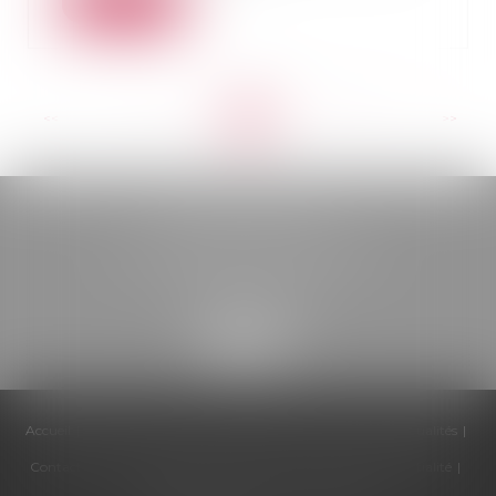
Lire la suite
<<
<
...
12
13
14
15
16
17
18
...
>
>>
BELOU AVOCATS
85, boulevard Léon Gambetta
46000 CAHORS
Accueil
Cabinet
Équipe
Compétences
Honoraires
Actualités
Contactez-nous
Politique de cookies
Politique de confidentialité