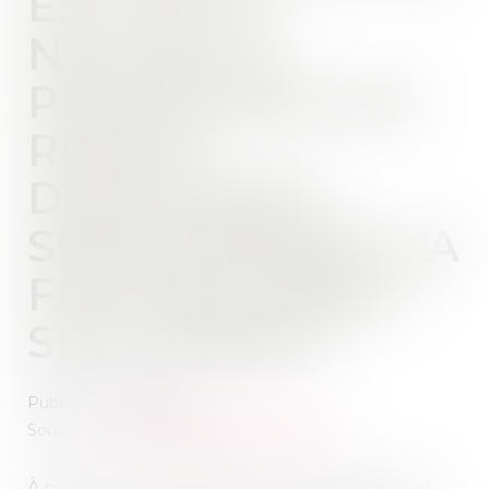
EST CETTE
NOUVELLE
PROCÉDURE QUI
RISQUE
D’ALOURDIR
SÉRIEUSEMENT LA
FACTURE DÉBUT
SEPTEMBRE ?
Publié le :
09/09/2025
Source :
www.larepubliquedespyrenees.fr
À partir du 1er septembre, un nouveau décret