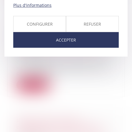
Plus d'informations
CONFIGURER
REFUSER
Elon Musk attaque Apple et
OpenAI pour entente
ACCEPTER
anticoncurrentielle : une bataille
judiciaire pour l’avenir de l’IA
11/09/2025
Elon Musk, via ses sociétés X et
xAI, a déposé une plainte lundi
contre Apple...
Lire la suite
Registre national des
copropriétés : un décret pour