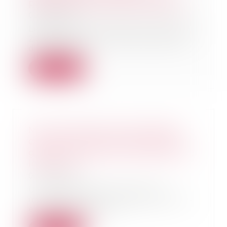
préciser les données à déclarer
09/09/2025
Le décret n° 2025-831 du 19 août
2025, publié au Journal officiel
du 21 août...
Lire la suite
Mise en demeure d'un bailleur
commercial par arrêté de péril
grave et imminent concernant le
local loué
09/09/2025
Un arrêté de péril grave et
imminent ayant mis des bailleurs
en demeure de pr...