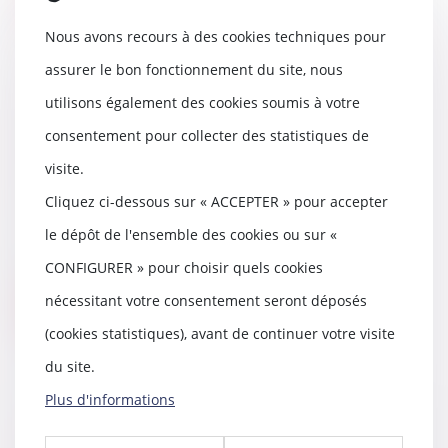
Nous avons recours à des cookies techniques pour
assurer le bon fonctionnement du site, nous
utilisons également des cookies soumis à votre
À Nanterre, on expérimente la
désignation d’office d’avocat
consentement pour collecter des statistiques de
pour chaque mineur suivi en
visite.
assistance éducative
Cliquez ci-dessous sur « ACCEPTER » pour accepter
10/05/2022
C’est dans ses nouveaux bureaux
le dépôt de l'ensemble des cookies ou sur «
à Neuilly-sur-Seine que Me
CONFIGURER » pour choisir quels cookies
Isabelle Clanet di...
nécessitant votre consentement seront déposés
Lire la suite
(cookies statistiques), avant de continuer votre visite
du site.
Plus d'informations
Modifications temporaires de