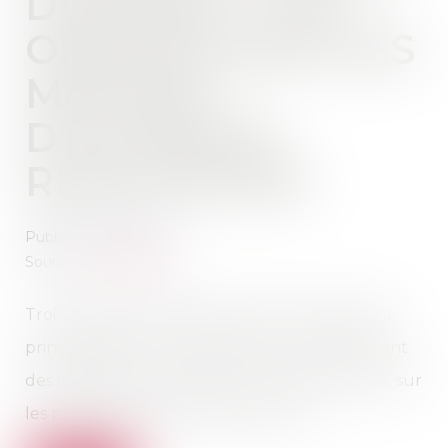
DURABLE : LES
OBLIGATIONS DES
MAÎTRES
D’OUVRAGE
RENFORCÉES
Publié le :
28/01/2021
Source :
www.weka.fr
Trois décrets de fin décembre 2020 modifiant
principalement le Code de l’environnement ont
des incidences, en matière environnementale, sur
les pratiques des acheteurs publics...