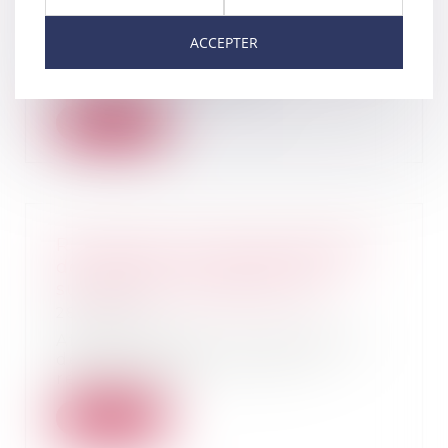
29/01/2021
ACCEPTER
Depuis le 1er janvier 2021, la mise
en vente de certains
équipements électriq...
Lire la suite
Rénovation du régime déclaratif
des déclarations partielles de
succession - assurance vie
28/01/2021
Afin de simplifier les obligations
déclaratives des usagers, le
régime déclar...
Lire la suite