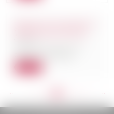
Résiliation d’un bail d’habitation :
établissement et contenu du
diagnostic social et financier
27/01/2021
Un décret du 5 janvier 2021
précise les modalités de
réalisation et le conten...
Lire la suite
<<
<
...
199
200
201
202
203
204
205
...
>
>>