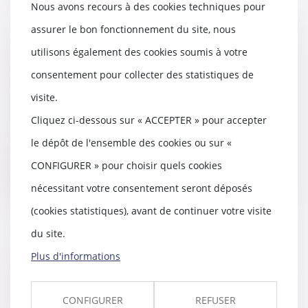
Nous avons recours à des cookies techniques pour
assurer le bon fonctionnement du site, nous
utilisons également des cookies soumis à votre
L'Assemblée Générale à distance,
nouveau serpent de mer de la
consentement pour collecter des statistiques de
copropriété
visite.
02/02/2021
Cliquez ci-dessous sur « ACCEPTER » pour accepter
Si la loi ALUR (n° 2014-366 du 24
mars 2014) avait déjà initié une
le dépôt de l'ensemble des cookies ou sur «
dynamique...
CONFIGURER » pour choisir quels cookies
Lire la suite
nécessitant votre consentement seront déposés
(cookies statistiques), avant de continuer votre visite
du site.
Plus d'informations
Le niveau de réparabilité des
équipements électriques ou
électroniques doit désormais être
CONFIGURER
REFUSER
indiqué