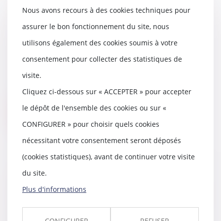
Nous avons recours à des cookies techniques pour
assurer le bon fonctionnement du site, nous
Une succession d’entreprises ne
vaut pas réception tacite des
utilisons également des cookies soumis à votre
travaux
consentement pour collecter des statistiques de
22/02/2023
visite.
Le remplacement de l’entreprise
défaillante par une autre ne
Cliquez ci-dessous sur « ACCEPTER » pour accepter
suffit pas à car...
le dépôt de l'ensemble des cookies ou sur «
Lire la suite
CONFIGURER » pour choisir quels cookies
nécessitant votre consentement seront déposés
(cookies statistiques), avant de continuer votre visite
du site.
Vente d’un immeuble exproprié
suite à une cession amiable
Plus d'informations
après DUP : le cahier des charges
s’appliqueAC
21/02/2023
CONFIGURER
REFUSER