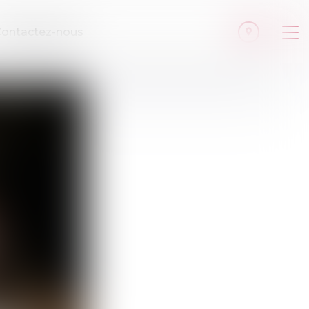
ontactez-nous
Ouv
le
me