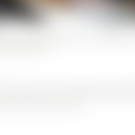
R SES ENFANTS, UN TABOU
UESTION ?
iel Attal propose que les riches puissent léguer l’essenti
s héritiers. Une mesure qui remettrait en cause le sacro-
empêche de déshériter ses enfants...