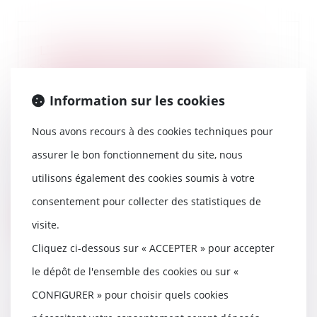
L’Autorité de la concurrence
s’autosaisit d’éventuelles
pratiques dans le secteur de la
télévision payante et de
Information sur les cookies
l’acquisition et de la diffusion
d’œuvres cinématographiques
Nous avons recours à des cookies techniques pour
18/10/2024
assurer le bon fonctionnement du site, nous
Par la décision n° 24-SO-10 du 25
utilisons également des cookies soumis à votre
septembre 2024, l’Autorité de la
concurrenc...
consentement pour collecter des statistiques de
Lire la suite
visite.
Cliquez ci-dessous sur « ACCEPTER » pour accepter
le dépôt de l'ensemble des cookies ou sur «
CONFIGURER » pour choisir quels cookies
Inceste : la Ciivise veut associer