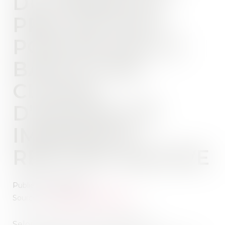
DU TERME DU
PRÊT NE PEUT
PORTER SUR LA
BASE D’UNE
CLAUSE
D’EXIGIBILITÉ
IMMÉDIATE
RÉPUTÉE ABUSIVE
Publié le :
16/10/2024
Source :
www.lemag-juridique.com
Selon l’article L.132-1 du Code de la