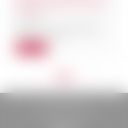
strictes pour obtenir l’exequatur
en France
15/10/2024
Puisque la France prohibe la
gestation pour autrui (GPA), de
nombreux couples...
Lire la suite
<<
<
...
56
57
58
59
60
61
62
...
>
>>
BELOU AVOCATS
85, boulevard Léon Gambetta
46000 CAHORS