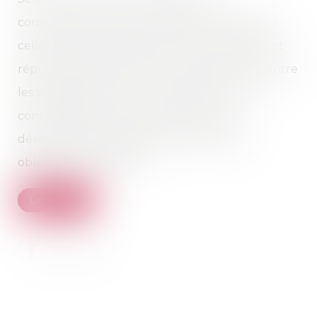
consommation, dans sa rédaction antérieure à
celle de la loi n°2008-776 du 4 août 2008, sont
réputées abusive, dans les contrats conclus entre
les professionnels et non-professionnels ou
consommateurs, les clauses créant un
déséquilibre significatif entre les droits et
obligations des parties...
Lire la suite