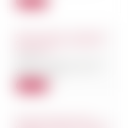
Lire la suite
Epargne salariale : le déblocage
pour dissolution du PACS pas
toujours aisé
16/10/2024
Lorsque la garde de l'enfant est
décidée à l'amiable entre les
deux ex-parten...
Lire la suite
Reconnaissance de la GPA
étrangère : rappel des conditions