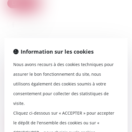
Lire la suite
Information sur les cookies
Nous avons recours à des cookies techniques pour
Loi relative à la protection des
assurer le bon fonctionnement du site, nous
enfants : les principales
utilisons également des cookies soumis à votre
dispositions
08/03/2022
consentement pour collecter des statistiques de
Cette nouvelle loi aborde de
visite.
nombreux sujets : aider au mieux
les enfants con...
Cliquez ci-dessous sur « ACCEPTER » pour accepter
le dépôt de l'ensemble des cookies ou sur «
Lire la suite