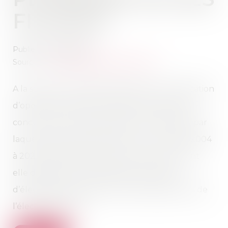
FILIALES
Publié le :
04/03/2022
Source :
www.autoritedelaconcurrence.fr
A la suite d’une plainte d’Engie et de la réalisation
d’opérations de visite et saisie, l’Autorité de la
concurrence rend aujourd’hui une décision par
laquelle elle sanctionne EDF pour avoir, de 2004
à 2021, exploité abusivement les moyens dont
elle disposait en sa qualité de fournisseur
d’électricité proposant les tarifs réglementés de
l’électricité (TRV)...