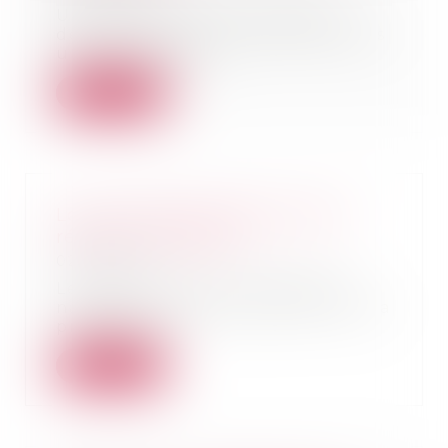
Un compte courant d’associé
détenu reçu par un héritier dans
une succession n...
Lire la suite
Loi du 21 février 2022 visant à
réformer l'adoption
02/03/2022
Le 8 février 2022, l'Assemblée
nationale a définitivement voté la
proposition...
Lire la suite