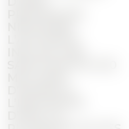
D’UNE
PROCÉDURE
NÉGOCIÉE,
L’AUTORITÉ
INFLIGE UNE
SANCTION DE 300
MILLIONS
D’EUROS À
L’ENCONTRE
D’EDF, ET
PLUSIEURS DE SES