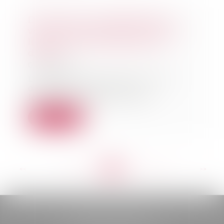
Décret HLM : modalités de la
vente de logements HLM et de
leur mise en copropriété en
différé
01/03/2022
Les bailleurs sociaux peuvent
désormais vendre leurs
logements depuis la paru...
Lire la suite
<<
<
...
159
160
161
162
163
164
165
...
>
>>
BELOU AVOCATS