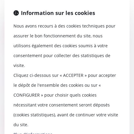
28/09/2022
La clause d’un bail commercial
Information sur les cookies
imposant au locataire de se
conformer aux pres...
Nous avons recours à des cookies techniques pour
Lire la suite
assurer le bon fonctionnement du site, nous
utilisons également des cookies soumis à votre
consentement pour collecter des statistiques de
visite.
Bilan de la réforme du divorce
Cliquez ci-dessous sur « ACCEPTER » pour accepter
par consentement mutuel cinq
ans après
le dépôt de l'ensemble des cookies ou sur «
27/09/2022
CONFIGURER » pour choisir quels cookies
Le Conseil supérieur du notariat
(CSN), sous l’égide de son Institut
nécessitant votre consentement seront déposés
d’Étude...
(cookies statistiques), avant de continuer votre visite
Lire la suite
du site.