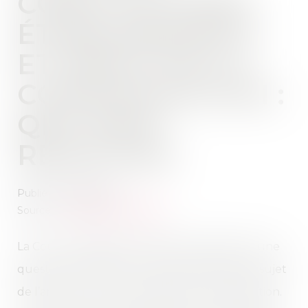
CONCLUS HORS
ÉTABLISSEMENT
ET DROIT DE LA
CONSOMMATION :
QPC NON
RENVOYÉE
Publié le :
22/07/2021
Source :
www.dalloz-actualite.fr
La Cour de cassation refuse de transmettre une
question prioritaire de constitutionnalité au sujet
de l’article L. 221-3 du code de la consommation.