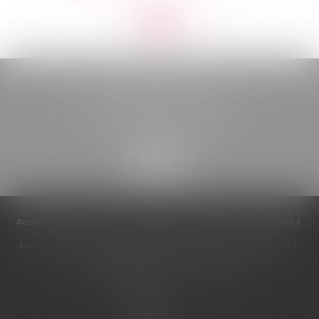
<<
<
...
179
180
181
182
183
184
185
...
>
>>
BELOU AVOCATS
85, boulevard Léon Gambetta
46000 CAHORS
Accueil
Cabinet
Équipe
Compétences
Honoraires
Actualités
Contactez-nous
Politique de cookies
Politique de confidentialité
Mentions légales
Plan du site
Articles
Septeo
Digital &