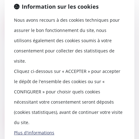
Les frères et sœurs ne seront
Information sur les cookies
plus séparés en cas de
placement. L’Assemblée N...
Nous avons recours à des cookies techniques pour
Lire la suite
assurer le bon fonctionnement du site, nous
utilisons également des cookies soumis à votre
consentement pour collecter des statistiques de
visite.
Lot transitoire : la copropriété a 3
Cliquez ci-dessous sur « ACCEPTER » pour accepter
ans pour mettre son règlement
en conformité avec la loi
le dépôt de l'ensemble des cookies ou sur «
27/07/2021
CONFIGURER » pour choisir quels cookies
Les syndicats des copropriétaires
ont 3 ans pour mettre leur
nécessitant votre consentement seront déposés
règlement de cop...
(cookies statistiques), avant de continuer votre visite
Lire la suite
du site.
Plus d'informations