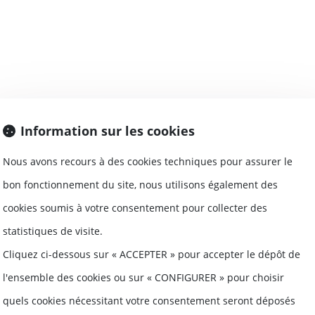
Information sur les cookies
: refuser un recommandé ne bloque pas le cong
Nous avons recours à des cookies techniques pour assurer le
ation d’un logement vide à usage d’habitation 
bon fonctionnement du site, nous utilisons également des
cookies soumis à votre consentement pour collecter des
statistiques de visite.
Cliquez ci-dessous sur « ACCEPTER » pour accepter le dépôt de
l'ensemble des cookies ou sur « CONFIGURER » pour choisir
oyers : petit point sur les sanctions applica
quels cookies nécessitant votre consentement seront déposés