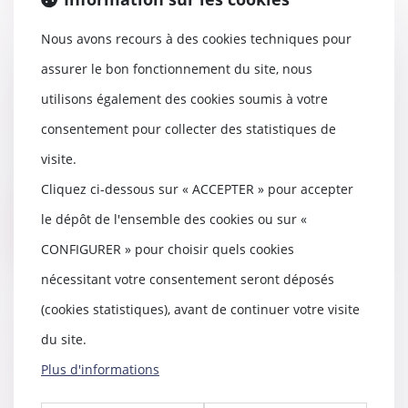
Nous avons recours à des cookies techniques pour
assurer le bon fonctionnement du site, nous
L’installation dans l'ouvrage ne
utilisons également des cookies soumis à votre
vaut pas réception tacite
consentement pour collecter des statistiques de
17/07/2019
visite.
Si l’installation est plus motivée
par un souci d’économie que par
Cliquez ci-dessous sur « ACCEPTER » pour accepter
une volont...
le dépôt de l'ensemble des cookies ou sur «
Lire la suite
CONFIGURER » pour choisir quels cookies
nécessitant votre consentement seront déposés
(cookies statistiques), avant de continuer votre visite
du site.
Élaboration d'une charte de
protection des mineurs contre le
Plus d'informations
contenu pornographique
16/07/2019