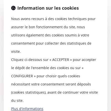
La FFB a mis en garde mardi
Information sur les cookies
contre la menace que
constituent la pénurie et la...
Nous avons recours à des cookies techniques pour
Lire la suite
assurer le bon fonctionnement du site, nous
utilisons également des cookies soumis à votre
consentement pour collecter des statistiques de
visite.
Nouveau livre blanc en ligne : Les
questions sur la retraite
Cliquez ci-dessous sur « ACCEPTER » pour accepter
08/07/2021
le dépôt de l'ensemble des cookies ou sur «
Les débats tumultueux en 2019 à
propos du projet de réforme du
CONFIGURER » pour choisir quels cookies
système des re...
nécessitant votre consentement seront déposés
Lire la suite
(cookies statistiques), avant de continuer votre visite
du site.
Plus d'informations