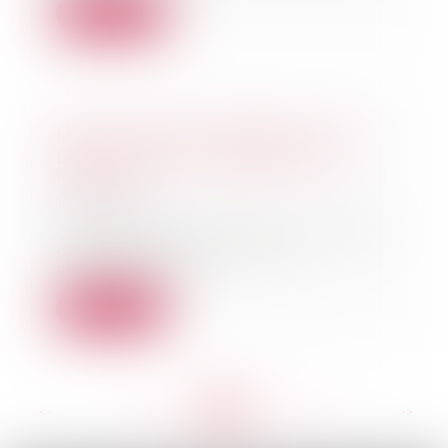
Lire la suite
Nouvel avis de la FNDP sur les
biens donnés ou légués à un
mineur
14/05/2019
Cet avis fait le point sur la clause
de désignation d’un tiers
administrateur...
Lire la suite
<<
<
...
258
259
260
261
262
263
264
...
>
>>