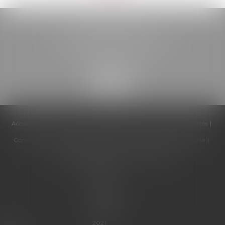
BELOU AVOCATS
85, boulevard Léon Gambetta
46000 CAHORS
Accueil
Cabinet
Équipe
Compétences
Honoraires
Actualités
Contactez-nous
Politique de cookies
Politique de confidentialité
Mentions légales
Plan du site
Articles
Septeo
Digital &
Services ©
2021