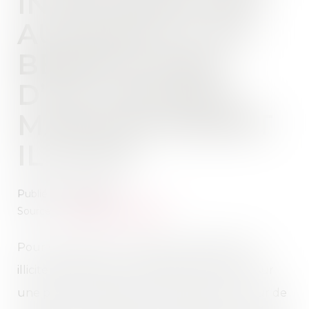
IN SOLIDUM DES
AUTEURS ET DU
BÉNÉFICIAIRE
D’UN TROUBLE
MANIFESTEMENT
ILLICITE
Publié le :
15/05/2019
Source :
www.dalloz-actualite.fr
Pour sanctionner le trouble manifestement
illicite résultant de la réalisation de travaux sur
une parcelle classée en zone agricole, la Cour de