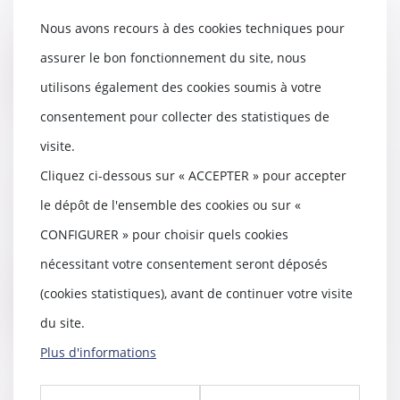
La direction des affaires civiles et
Nous avons recours à des cookies techniques pour
du Sceau a publié une circulaire
du 24 a...
assurer le bon fonctionnement du site, nous
Lire la suite
utilisons également des cookies soumis à votre
consentement pour collecter des statistiques de
visite.
Cliquez ci-dessous sur « ACCEPTER » pour accepter
Renoncer à une succession
le dépôt de l'ensemble des cookies ou sur «
23/05/2019
CONFIGURER » pour choisir quels cookies
En tant qu'héritier, vous avez la
possibilité de renoncer à une
nécessitant votre consentement seront déposés
succession. V...
(cookies statistiques), avant de continuer votre visite
Lire la suite
du site.
Plus d'informations