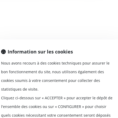
Information sur les cookies
capacité de recevoir d'un médecin désigné lég
Nous avons recours à des cookies techniques pour assurer le
mentaire
bon fonctionnement du site, nous utilisons également des
igne une amie les dernières années de sa vie,
cookies soumis à votre consentement pour collecter des
statistiques de visite.
Cliquez ci-dessous sur « ACCEPTER » pour accepter le dépôt de
l'ensemble des cookies ou sur « CONFIGURER » pour choisir
quels cookies nécessitant votre consentement seront déposés