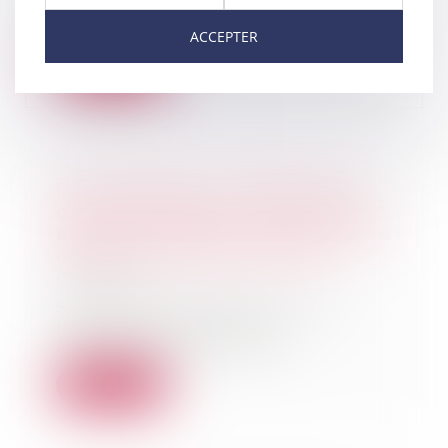
garantie légale de conformité
que les comme...
ACCEPTER
Lire la suite
Droit funéraire : la Défenseure
des droits appelle à une réforme
profonde en faveur des droits des
défunts et de leurs proches
01/12/2021
Saisie de réclamations sur les
nombreuses difficultés
rencontrées par les pro...
Lire la suite