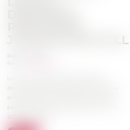
LÉGALE :
DERNIÈRES
PRÉCISIONS
JURISPRUDENTIELL
Publié le :
30/11/2021
Source :
www.aurep.com
La Cour de cassation précise les règles de
détermination de l’existence d’une récompense
et celles relatives à la composition de la masse
passive de la communauté (Cass. 1ère civ., 13 oct.
2021, n° 19-24.008)...