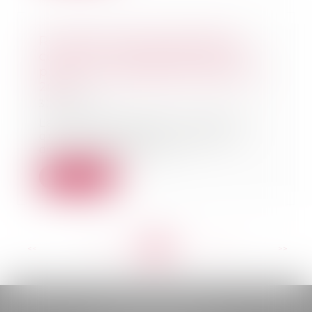
Revirement de jurisprudence
confirmé : rétractation exclue
pour une promesse antérieure à
2016
30/11/2021
La Cour de cassation confirme
que le promettant signataire
d’une promesse uni...
Lire la suite
<<
<
...
167
168
169
170
171
172
173
...
>
>>
BELOU AVOCATS