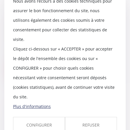
Nous avons recours à des cookies techniques pour
assurer le bon fonctionnement du site, nous
Une charte pour éviter la
utilisons également des cookies soumis à votre
séparation entre le nouveau-né
consentement pour collecter des statistiques de
hospitalisé et ses parents
visite.
07/12/2021
Tisser des liens entre le nouveau-
Cliquez ci-dessous sur « ACCEPTER » pour accepter
né et sa famille, dès les premiers
le dépôt de l'ensemble des cookies ou sur «
instants...
CONFIGURER » pour choisir quels cookies
Lire la suite
nécessitant votre consentement seront déposés
(cookies statistiques), avant de continuer votre visite
du site.
La garantie légale de conformité
Plus d'informations
est étendue au numérique !
03/12/2021
CONFIGURER
REFUSER
À compter du 1er janvier 2022, la